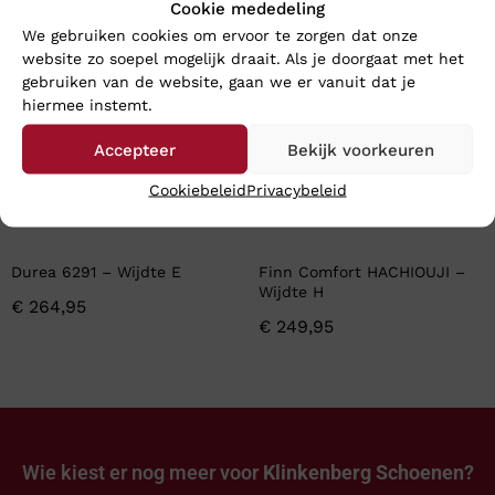
Cookie mededeling
We gebruiken cookies om ervoor te zorgen dat onze
website zo soepel mogelijk draait. Als je doorgaat met het
gebruiken van de website, gaan we er vanuit dat je
hiermee instemt.
Accepteer
Bekijk voorkeuren
Cookiebeleid
Privacybeleid
Durea 6291 – Wijdte E
Finn Comfort HACHIOUJI –
Wijdte H
€
264,95
€
249,95
Wie kiest er nog meer voor
Klinkenberg Schoenen?