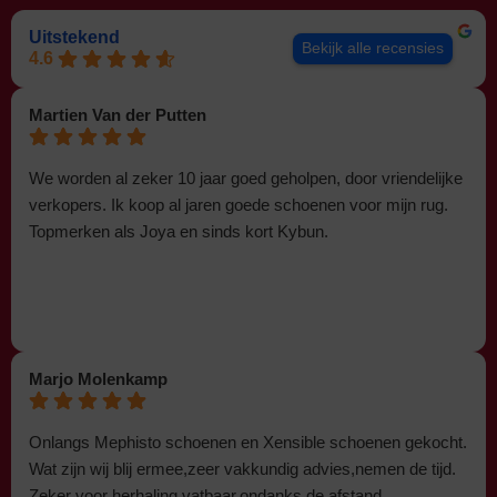
Uitstekend
Bekijk alle recensies
4.6
Martien Van der Putten
We worden al zeker 10 jaar goed geholpen, door vriendelijke
verkopers. Ik koop al jaren goede schoenen voor mijn rug.
Topmerken als Joya en sinds kort Kybun.
Marjo Molenkamp
Onlangs Mephisto schoenen en Xensible schoenen gekocht.
Wat zijn wij blij ermee,zeer vakkundig advies,nemen de tijd.
Zeker voor herhaling vatbaar,ondanks de afstand