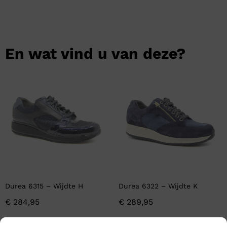
En wat vind u van deze?
Durea 6315 – Wijdte H
Durea 6322 – Wijdte K
€
284,95
€
289,95