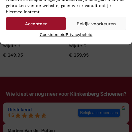
gebruiken van de website, gaan we er vanuit dat je
hiermee instemt.
Accepteer
Bekijk voorkeuren
Cookiebeleid
Privacybeleid
Finn Comfort OTARU –
Xsensible GOLDEN GATE –
Wijdte H
Wijdte G
€
249,95
€
259,95
Wie kiest er nog meer voor
Klinkenberg Schoenen?
Uitstekend
Bekijk alle recensies
4.6
Martien Van der Putten