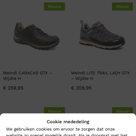
Nieuw
Nieuw
Meindl CARACAS GTX –
Meindl LITE TRAIL LADY GTX
Wijdte H
– Wijdte H
€
259,95
€
209,95
Nieuw
Nieuw
Cookie mededeling
We gebruiken cookies om ervoor te zorgen dat onze
website zo soepel mogelijk draait. Als je doorgaat met het