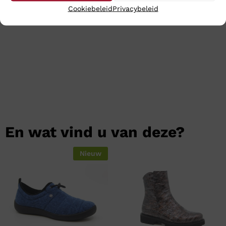
uw aankopen binnen 24 uur binnen.
Cookiebeleid
Privacybeleid
En wat vind u van deze?
Nieuw