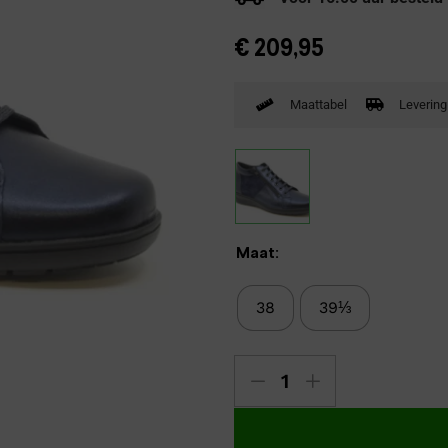
Verbandpantoffels
€
209,95
Wandelschoenen
Maattabel
Levering
Maat:
38
39⅓