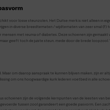
 pasvorm
ikt voor losse steunzolen. Het Duitse merk is niet alleen in eig
jgen in diverse breedtematen / wijdtematen van zeer smal (F) t
 voor mensen met reuma of diabetes. Deze schoenen zijn gemaakt
 maar geeft toch de juiste steun, mede door de brede loopzool. 
aar om daarop aanspraak te kunnen blijven maken, zijn er altij
slissing om ons hoogwaardige kurk lederen voetbed in alle sc
idus schoenen zijn de volgende kernpunten van de leesten van 
e, gevoerde tussen zool garandeert een goede pasvorm. Een zach