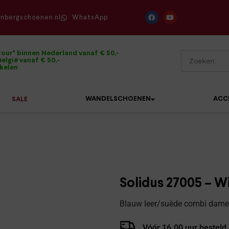
enbergschoenen.nl
WhatsApp
tour* binnen Nederland vanaf € 50,-
elgië vanaf € 50,-
ikelen
WANDELSCHOENEN
ACC
SALE
Mephisto
Sandalen
Sneakers
Solidus
Slippers
Veterschoenen
Solidus 27005 – W
Waldläufer
Sneakers
Verbandpantoffels
Blauw leer/suède combi dames
Xsensible
Veterschoenen
Wandelschoenen
Vóór 16.00 uur besteld