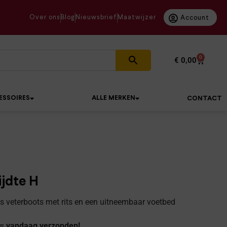
Over ons
Blog
Nieuwsbrief
Maatwijzer
Account
0
€
0,00
ESSOIRES
ALLE MERKEN
CONTACT
ijdte H
 veterboots met rits en een uitneembaar voetbed
 = vandaag verzonden!