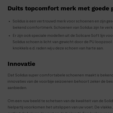
Duits topcomfort merk met goede
Solidus is een vertrouwd merk voor schoenen en zijn gesch
bekend comfortmerk. Schoenen van Solidus zijn te verkri
Er zijn ook speciale modellen uit de Solicare Soft lijn
Solidus schoen is licht van gewicht door de PU loopzool
knokkels e.d. raden wij u deze schoen van harte aan.
Innovatie
Dat Solidus super comfortabele schoenen maakt is bekend. M
innovaties van de voorbije seizoenen behoort zeker de be
aanbieden.
Om een ruw beeld te schetsen van de kwaliteit van de Sol
hielpartij voorkomen het uitslippen van uw voet. De vlakk