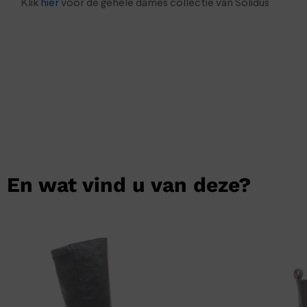
Klik
hier
voor de gehele dames collectie van Solidus
En wat vind u van deze?