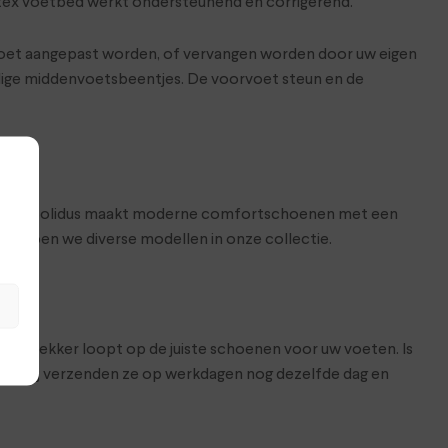
latex voetbed werkt ondersteunend en corrigerend.
oet aangepast worden, of vervangen worden door uw eigen
oelige middenvoetsbeentjes. De voorvoet steun en de
e voeten. Solidus maakt moderne comfortschoenen met een
hebben we diverse modellen in onze collectie.
at je lekker loopt op de juiste schoenen voor uw voeten. Is
hop. Wij verzenden ze op werkdagen nog dezelfde dag en