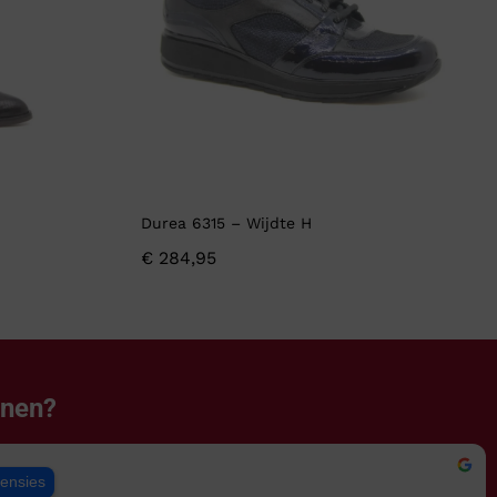
Durea 6315 – Wijdte H
€
284,95
enen?
censies