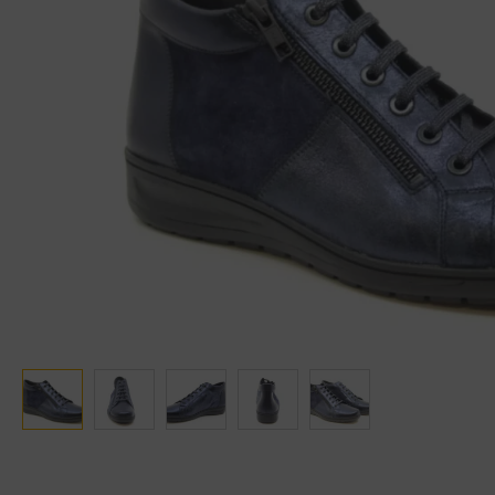
Ganter
Lowa
Verbandschoenen (externe website)
Pantoffels
GIJS
Meindl