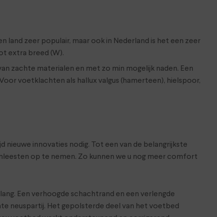
en land zeer populair, maar ook in Nederland is het een zeer
ot extra breed (W).
 van zachte materialen en met zo min mogelijk naden. Een
Voor voetklachten als hallux valgus (hamerteen), hielspoor,
d nieuwe innovaties nodig. Tot een van de belangrijkste
hoenleesten op te nemen. Zo kunnen we u nog meer comfort
belang. Een verhoogde schachtrand en een verlengde
te neuspartij. Het gepolsterde deel van het voetbed