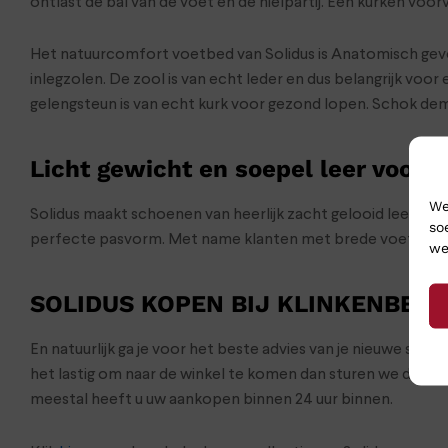
ontlast de bal van de voet en de hielpartij. Een kurken v
Het natuurcomfort voetbed van Solidus is Anatomisch gev
inlegzolen. De zool is van echt leder en dus belangrijk v
gelengsteun is van echt kurk voor gezond lopen. Schok dem
Licht gewicht en soepel leer voor 
We
Solidus maakt schoenen van heerlijk zacht gelooid leer in
so
perfecte pasvorm. Met name klanten met brede voeten zijn
we
SOLIDUS KOPEN BIJ KLINKENBER
En natuurlijk ga je voor het beste advies van je nieuwe sch
het lastig om naar de winkel te komen dan sturen we de s
meestal heeft u uw aankopen binnen 24 uur binnen.