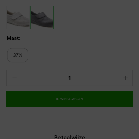
Maat:
37⅓
IN WINKELWAGEN
Betaalwijze