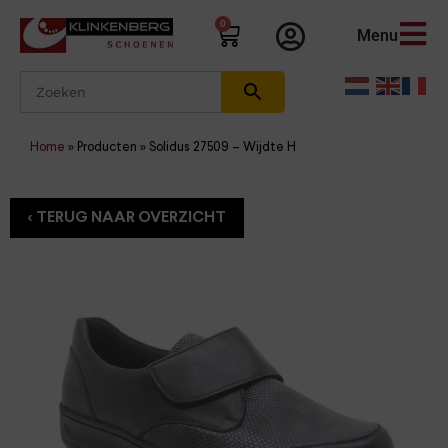
0
Menu
Home
»
Producten
»
Solidus 27509 – Wijdte H