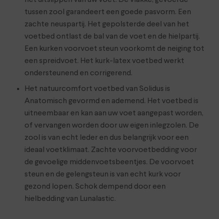
het uitslippen van uw voet. De vlakke, gevoerde
tussen zool garandeert een goede pasvorm. Een
zachte neuspartij. Het gepolsterde deel van het
voetbed ontlast de bal van de voet en de hielpartij.
Een kurken voorvoet steun voorkomt de neiging tot
een spreidvoet. Het kurk-latex voetbed werkt
ondersteunend en corrigerend.
Het natuurcomfort voetbed van Solidus is
Anatomisch gevormd en ademend. Het voetbed is
uitneembaar en kan aan uw voet aangepast worden,
of vervangen worden door uw eigen inlegzolen. De
zool is van echt leder en dus belangrijk voor een
ideaal voetklimaat. Zachte voorvoetbedding voor
de gevoelige middenvoetsbeentjes. De voorvoet
steun en de gelengsteun is van echt kurk voor
gezond lopen. Schok dempend door een
hielbedding van Lunalastic.