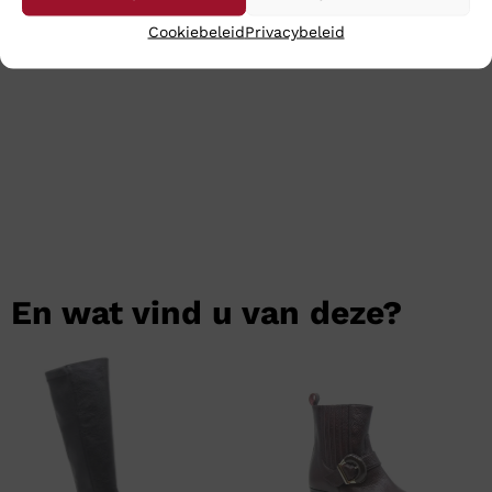
ze op werkdagen nog dezelfde dag en meestal heeft u
Cookiebeleid
Privacybeleid
uw aankopen binnen 24 uur binnen.
En wat vind u van deze?