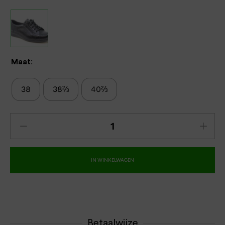
Maat:
38
38⅔
40⅔
IN WINKELWAGEN
Betaalwijze