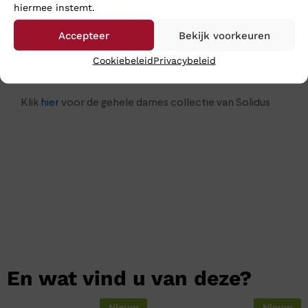
hiermee instemt.
komen dan sturen we de schoenen toch gewoon naar
je op: bestel ze online in onze webshop. Wij verzenden
Accepteer
Bekijk voorkeuren
ze op werkdagen nog dezelfde dag en meestal heeft u
Cookiebeleid
Privacybeleid
uw aankopen binnen 24 uur binnen.
Klik
hier
voor de gehele dames collectie van Solidus
En wat vind u van deze?
Nieuw
Nieuw