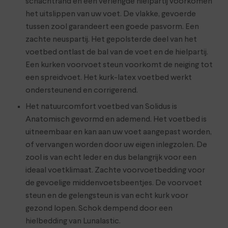
schachtrand en een verlengde hielpartij voorkomen
het uitslippen van uw voet. De vlakke, gevoerde
tussen zool garandeert een goede pasvorm. Een
zachte neuspartij. Het gepolsterde deel van het
voetbed ontlast de bal van de voet en de hielpartij.
Een kurken voorvoet steun voorkomt de neiging tot
een spreidvoet. Het kurk-latex voetbed werkt
ondersteunend en corrigerend.
Het natuurcomfort voetbed van Solidus is
Anatomisch gevormd en ademend. Het voetbed is
uitneembaar en kan aan uw voet aangepast worden,
of vervangen worden door uw eigen inlegzolen. De
zool is van echt leder en dus belangrijk voor een
ideaal voetklimaat. Zachte voorvoetbedding voor
de gevoelige middenvoetsbeentjes. De voorvoet
steun en de gelengsteun is van echt kurk voor
gezond lopen. Schok dempend door een
hielbedding van Lunalastic.