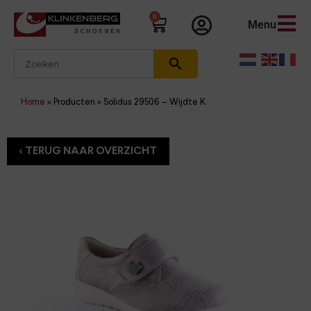
0
Menu
Home
»
Producten
»
Solidus 29506 – Wijdte K