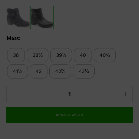
Maat:
38
38⅔
39⅓
40
40⅔
41⅓
42
42⅔
43⅓
IN WINKELWAGEN