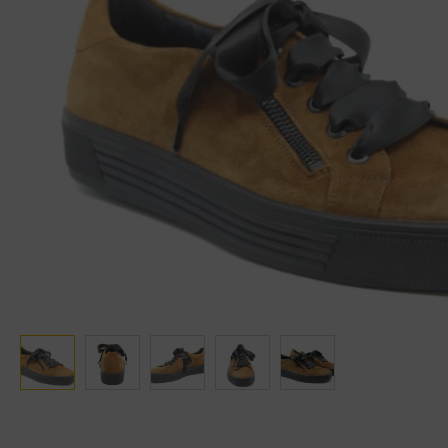
Ganter
Lowa
Verbandschoenen (externe website)
Pantoffels
GIJS
Meindl