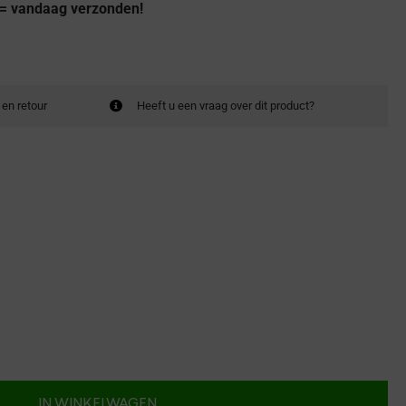
 = vandaag verzonden!
 en retour
Heeft u een vraag over dit product?
IN WINKELWAGEN