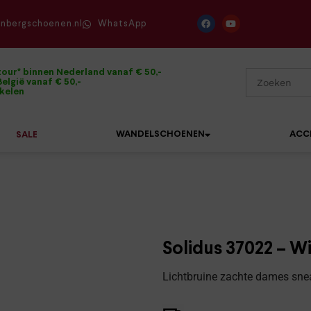
enbergschoenen.nl
WhatsApp
tour* binnen Nederland vanaf € 50,-
elgië vanaf € 50,-
ikelen
WANDELSCHOENEN
ACC
SALE
Mephisto
Sandalen
Sneakers
Solidus
Slippers
Veterschoenen
Solidus 37022 – Wi
Waldläufer
Sneakers
Verbandpantoffels
Lichtbruine zachte dames snea
Xsensible
Veterschoenen
Wandelschoenen