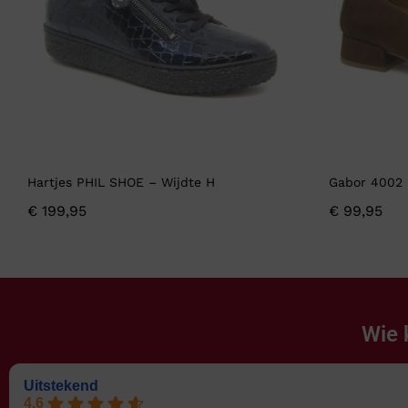
Hartjes PHIL SHOE – Wijdte H
Gabor 4002 
€
199,95
€
99,95
Wie 
Uitstekend
4.6