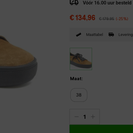
Vóór 16.00 uur besteld
Verbandpantoffels
Wandelschoenen
€
134,96
€
179,95
(-25%)
Maattabel
Levering
Maat:
38