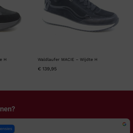
e H
Waldlaufer MACIE – Wijdte H
€
139,95
enen?
censies