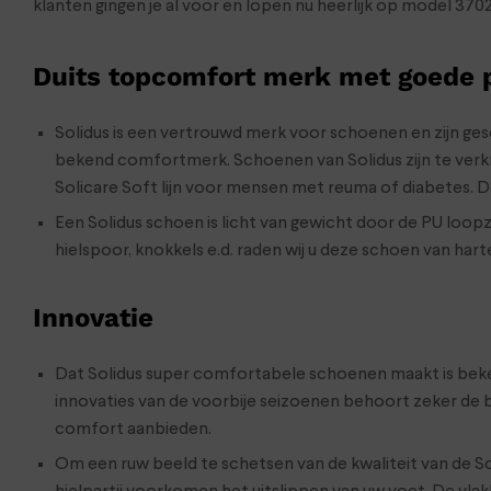
klanten gingen je al voor en lopen nu heerlijk op model 37022
Duits topcomfort merk met goede
Solidus is een vertrouwd merk voor schoenen en zijn gesch
bekend comfortmerk. Schoenen van Solidus zijn te verkrij
Solicare Soft lijn voor mensen met reuma of diabetes. 
Een Solidus schoen is licht van gewicht door de PU loop
hielspoor, knokkels e.d. raden wij u deze schoen van hart
Innovatie
Dat Solidus super comfortabele schoenen maakt is bekend
innovaties van de voorbije seizoenen behoort zeker de 
comfort aanbieden.
Om een ruw beeld te schetsen van de kwaliteit van de S