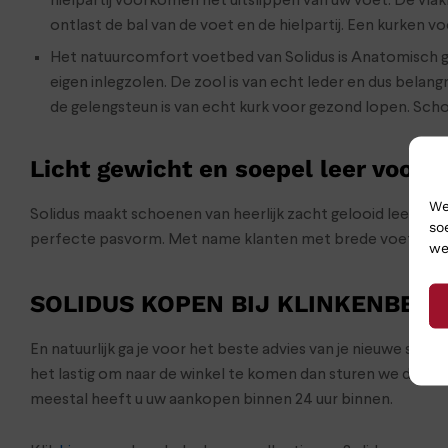
hielpartij voorkomen het uitslippen van uw voet. De vl
ontlast de bal van de voet en de hielpartij. Een kurken
Het natuurcomfort voetbed van Solidus is Anatomisch 
eigen inlegzolen. De zool is van echt leder en dus bela
de gelengsteun is van echt kurk voor gezond lopen. Sch
Licht gewicht en soepel leer voor 
We
Solidus maakt schoenen van heerlijk zacht gelooid leer in
so
perfecte pasvorm. Met name klanten met brede voeten zijn
we
SOLIDUS KOPEN BIJ KLINKENBER
En natuurlijk ga je voor het beste advies van je nieuwe sch
het lastig om naar de winkel te komen dan sturen we de s
meestal heeft u uw aankopen binnen 24 uur binnen.