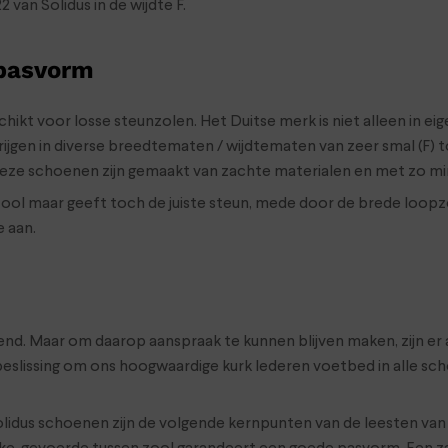
 van Solidus in de wijdte F.
 pasvorm
ikt voor losse steunzolen. Het Duitse merk is niet alleen in eig
gen in diverse breedtematen / wijdtematen van zeer smal (F) tot
Deze schoenen zijn gemaakt van zachte materialen en met zo mi
zool maar geeft toch de juiste steun, mede door de brede loopzo
e aan.
. Maar om daarop aanspraak te kunnen blijven maken, zijn er alt
beslissing om ons hoogwaardige kurk lederen voetbed in alle 
olidus schoenen zijn de volgende kernpunten van de leesten va