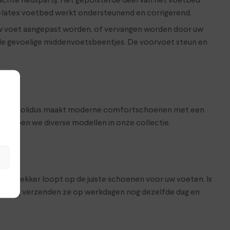
achte neuspartij. Het gepolsterde deel van het voetbed
rk-latex voetbed werkt ondersteunend en corrigerend.
w voet aangepast worden, of vervangen worden door uw
r de gevoelige middenvoetsbeentjes. De voorvoet steun en
e voeten. Solidus maakt moderne comfortschoenen met een
hebben we diverse modellen in onze collectie.
at je lekker loopt op de juiste schoenen voor uw voeten. Is
hop. Wij verzenden ze op werkdagen nog dezelfde dag en