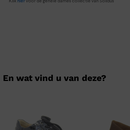
Klik
hier
voor de gehele dames collectie van Solidus
En wat vind u van deze?