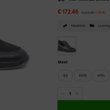
Verbandpantoffels
€
172,46
€
229,95
(-25%)
Wandelschoenen
Maattabel
Levering
Maat:
40
40⅔
41⅓