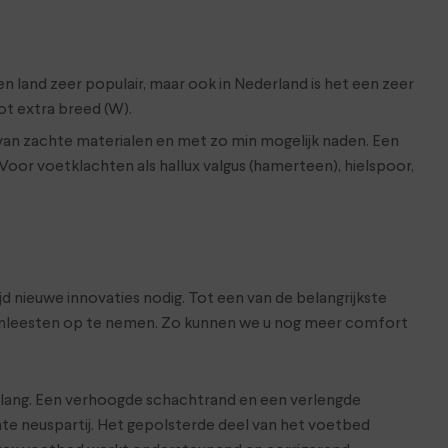
en land zeer populair, maar ook in Nederland is het een zeer
ot extra breed (W).
 van zachte materialen en met zo min mogelijk naden. Een
Voor voetklachten als hallux valgus (hamerteen), hielspoor,
d nieuwe innovaties nodig. Tot een van de belangrijkste
hoenleesten op te nemen. Zo kunnen we u nog meer comfort
belang. Een verhoogde schachtrand en een verlengde
te neuspartij. Het gepolsterde deel van het voetbed