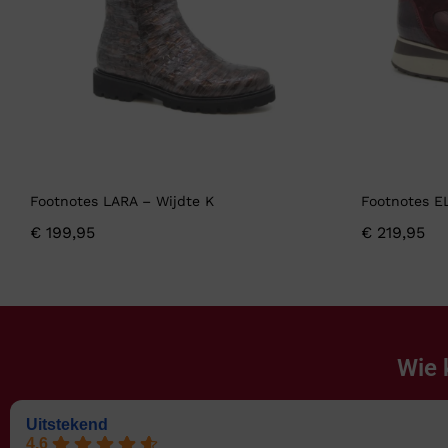
Footnotes LARA – Wijdte K
Footnotes E
€
199,95
€
219,95
Wie 
Uitstekend
4.6