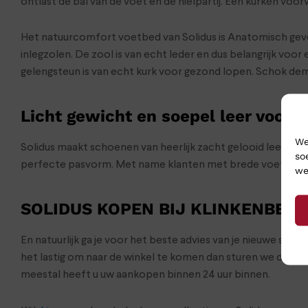
ontlast de bal van de voet en de hielpartij. Een kurken v
Het natuurcomfort voetbed van Solidus is Anatomisch gev
inlegzolen. De zool is van echt leder en dus belangrijk v
gelengsteun is van echt kurk voor gezond lopen. Schok dem
Licht gewicht en soepel leer voor 
We
Solidus maakt schoenen van heerlijk zacht gelooid leer in
so
perfecte pasvorm. Met name klanten met brede voeten zijn
we
SOLIDUS KOPEN BIJ KLINKENBER
En natuurlijk ga je voor het beste advies van je nieuwe sch
het lastig om naar de winkel te komen dan sturen we de s
meestal heeft u uw aankopen binnen 24 uur binnen.