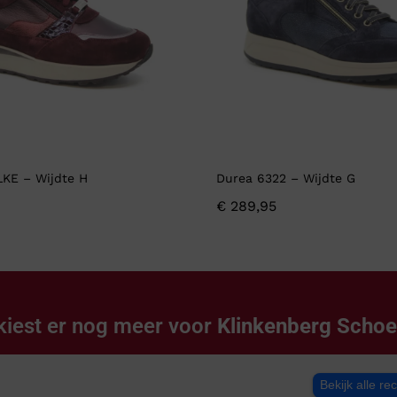
LKE – Wijdte H
Durea 6322 – Wijdte G
€
289,95
kiest er nog meer voor
Klinkenberg Scho
Bekijk alle re