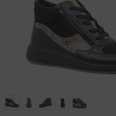
Ganter
Lowa
Verbandschoenen (externe website)
Pantoffels
GIJS
Meindl