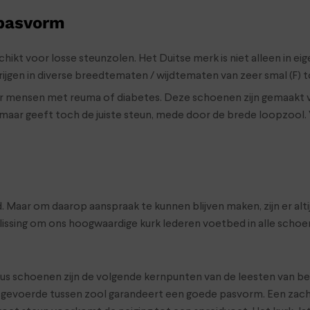
 pasvorm
ikt voor losse steunzolen. Het Duitse merk is niet alleen in eig
jgen in diverse breedtematen / wijdtematen van zeer smal (F) t
 voor mensen met reuma of diabetes. Deze schoenen zijn gemaakt
 maar geeft toch de juiste steun, mede door de brede loopzool. 
aar om daarop aanspraak te kunnen blijven maken, zijn er altij
slissing om ons hoogwaardige kurk lederen voetbed in alle sc
idus schoenen zijn de volgende kernpunten van de leesten van 
e, gevoerde tussen zool garandeert een goede pasvorm. Een zach