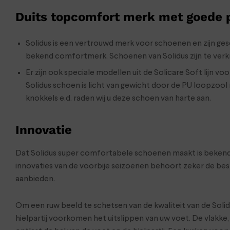
Duits topcomfort merk met goede
Solidus is een vertrouwd merk voor schoenen en zijn gesch
bekend comfortmerk. Schoenen van Solidus zijn te verkri
Er zijn ook speciale modellen uit de Solicare Soft lijn
Solidus schoen is licht van gewicht door de PU loopzool
knokkels e.d. raden wij u deze schoen van harte aan.
Innovatie
Dat Solidus super comfortabele schoenen maakt is bekend. M
innovaties van de voorbije seizoenen behoort zeker de be
aanbieden.
Om een ruw beeld te schetsen van de kwaliteit van de Sol
hielpartij voorkomen het uitslippen van uw voet. De vlakk