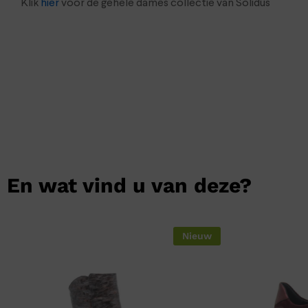
Klik
hier
voor de gehele dames collectie van Solidus
En wat vind u van deze?
Nieuw