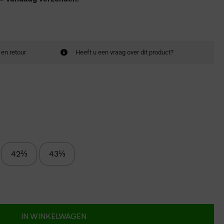
 en retour
Heeft u een vraag over dit product?
42⅔
43⅓
IN WINKELWAGEN