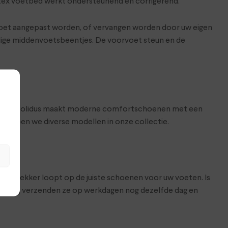
latex voetbed werkt ondersteunend en corrigerend.
oet aangepast worden, of vervangen worden door uw eigen
oelige middenvoetsbeentjes. De voorvoet steun en de
e voeten. Solidus maakt moderne comfortschoenen met een
hebben we diverse modellen in onze collectie.
at je lekker loopt op de juiste schoenen voor uw voeten. Is
hop. Wij verzenden ze op werkdagen nog dezelfde dag en