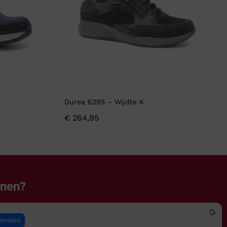
Durea 6295 – Wijdte K
€
264,95
enen?
censies