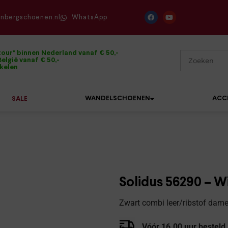
enbergschoenen.nl
WhatsApp
tour* binnen Nederland vanaf € 50,-
elgië vanaf € 50,-
ikelen
WANDELSCHOENEN
ACC
SALE
Mephisto
Sandalen
Sneakers
Solidus
Slippers
Veterschoenen
Solidus 56290 – Wi
Waldläufer
Sneakers
Verbandpantoffels
Zwart combi leer/ribstof dame
Xsensible
Veterschoenen
Wandelschoenen
Vóór 16.00 uur besteld