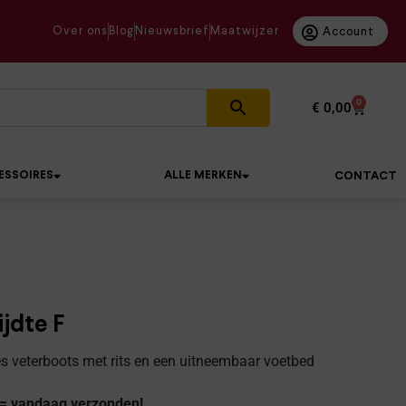
Over ons
Blog
Nieuwsbrief
Maatwijzer
Account
0
€
0,00
ESSOIRES
ALLE MERKEN
CONTACT
jdte F
s veterboots met rits en een uitneembaar voetbed
 = vandaag verzonden!