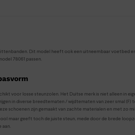
klittenbanden. Dit model heeft ook een uitneembaar voetbed en i
model 78061 passen.
 pasvorm
ikt voor losse steunzolen. Het Duitse merk is niet alleen in eig
gen in diverse breedtematen / wijdtematen van zeer smal (F) tot
Deze schoenen zijn gemaakt van zachte materialen en met zo mi
zool maar geeft toch de juiste steun, mede door de brede loopzo
e aan.