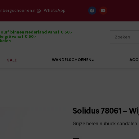
enbergschoenen.nl
WhatsApp
tour* binnen Nederland vanaf € 50,-
elgië vanaf € 50,-
ikelen
WANDELSCHOENEN
ACC
SALE
Mephisto
Sandalen
Sneakers
Solidus
Slippers
Veterschoenen
Solidus 78061 – W
Waldläufer
Sneakers
Verbandpantoffels
Grijze heren nubuck sandalen 
Xsensible
Veterschoenen
Wandelschoenen