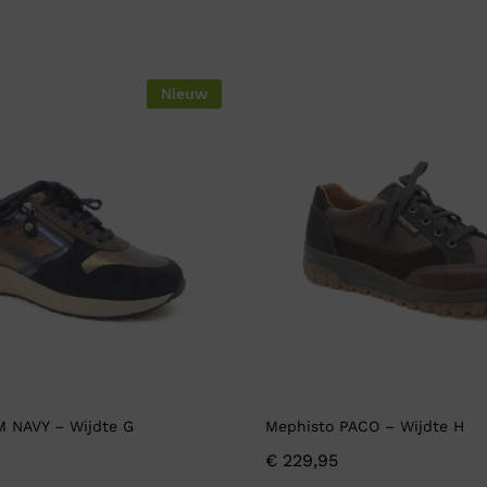
Nieuw
M NAVY – Wijdte G
Mephisto PACO – Wijdte H
€
229,95