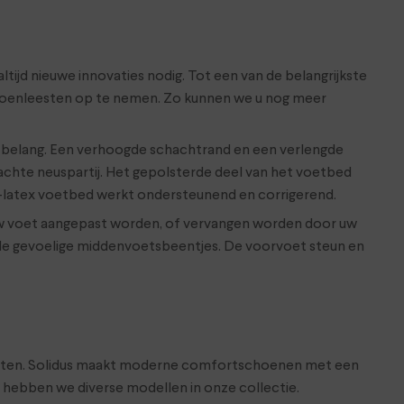
ijd nieuwe innovaties nodig. Tot een van de belangrijkste
schoenleesten op te nemen. Zo kunnen we u nog meer
n belang. Een verhoogde schachtrand en een verlengde
achte neuspartij. Het gepolsterde deel van het voetbed
rk-latex voetbed werkt ondersteunend en corrigerend.
w voet aangepast worden, of vervangen worden door uw
r de gevoelige middenvoetsbeentjes. De voorvoet steun en
e voeten. Solidus maakt moderne comfortschoenen met een
hebben we diverse modellen in onze collectie.