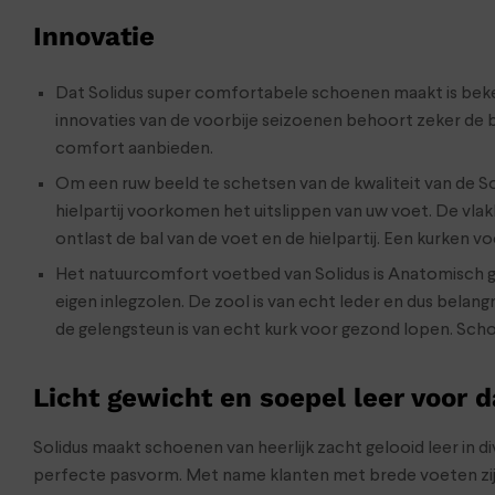
Innovatie
Dat Solidus super comfortabele schoenen maakt is bekend
innovaties van de voorbije seizoenen behoort zeker de 
comfort aanbieden.
Om een ruw beeld te schetsen van de kwaliteit van de S
hielpartij voorkomen het uitslippen van uw voet. De vl
ontlast de bal van de voet en de hielpartij. Een kurken
Het natuurcomfort voetbed van Solidus is Anatomisch 
eigen inlegzolen. De zool is van echt leder en dus bela
de gelengsteun is van echt kurk voor gezond lopen. Sch
Licht gewicht en soepel leer voor 
Solidus maakt schoenen van heerlijk zacht gelooid leer in
perfecte pasvorm. Met name klanten met brede voeten zijn