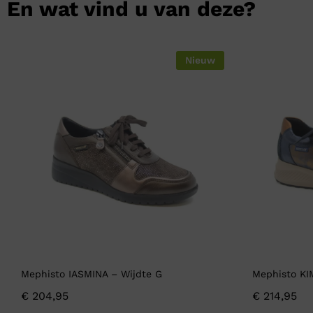
En wat vind u van deze?
Nieuw
Mephisto IASMINA – Wijdte G
Mephisto KI
€
204,95
€
214,95