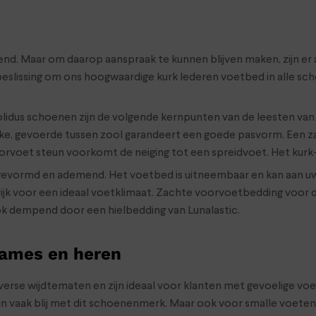
. Maar om daarop aanspraak te kunnen blijven maken, zijn er alt
beslissing om ons hoogwaardige kurk lederen voetbed in alle 
olidus schoenen zijn de volgende kernpunten van de leesten va
akke, gevoerde tussen zool garandeert een goede pasvorm. Een z
 voorvoet steun voorkomt de neiging tot een spreidvoet. Het ku
gevormd en ademend. Het voetbed is uitneembaar en kan aan u
ngrijk voor een ideaal voetklimaat. Zachte voorvoetbedding voo
ok dempend door een hielbedding van Lunalastic.
dames en heren
 diverse wijdtematen en zijn ideaal voor klanten met gevoelig
 vaak blij met dit schoenenmerk. Maar ook voor smalle voeten 