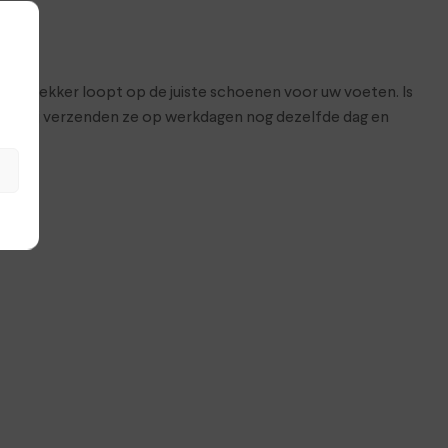
at je lekker loopt op de juiste schoenen voor uw voeten. Is
hop. Wij verzenden ze op werkdagen nog dezelfde dag en