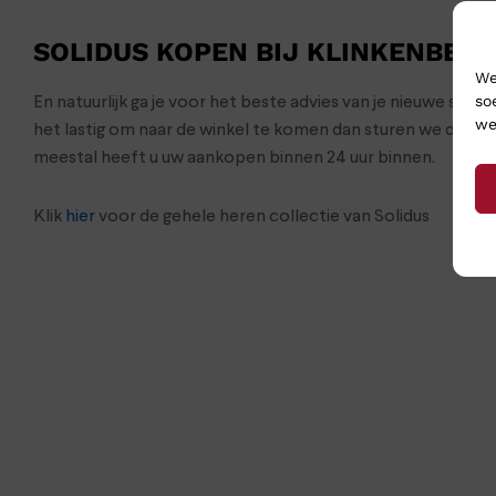
SOLIDUS KOPEN BIJ KLINKENBER
We
so
En natuurlijk ga je voor het beste advies van je nieuwe sch
we
het lastig om naar de winkel te komen dan sturen we de s
meestal heeft u uw aankopen binnen 24 uur binnen.
Klik
hier
voor de gehele heren collectie van Solidus