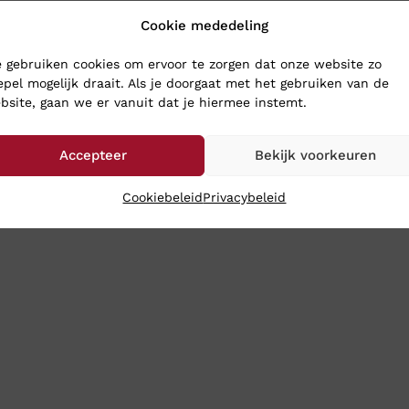
Cookie mededeling
G SCHOENEN
 gebruiken cookies om ervoor te zorgen dat onze website zo
epel mogelijk draait. Als je doorgaat met het gebruiken van de
oenen naar Klinkenberg Schoenen in Geldrop. Dan weet je zeker d
bsite, gaan we er vanuit dat je hiermee instemt.
choenen toch gewoon naar je op: bestel ze online in onze webs
Accepteer
Bekijk voorkeuren
Cookiebeleid
Privacybeleid