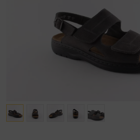
Ganter
Lowa
Verbandschoenen (externe website)
Pantoffels
GIJS
Meindl