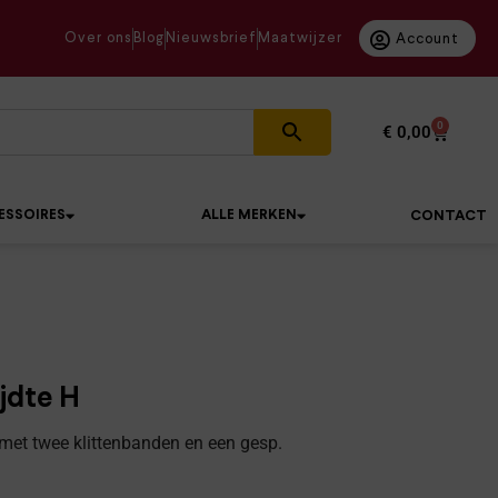
Over ons
Blog
Nieuwsbrief
Maatwijzer
Account
0
€
0,00
ESSOIRES
ALLE MERKEN
CONTACT
ijdte H
met twee klittenbanden en een gesp.