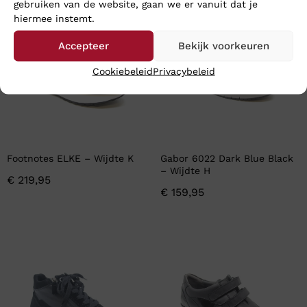
gebruiken van de website, gaan we er vanuit dat je
hiermee instemt.
Accepteer
Bekijk voorkeuren
Cookiebeleid
Privacybeleid
Footnotes ELKE – Wijdte K
Gabor 6022 Dark Blue Black
– Wijdte H
€
219,95
€
159,95