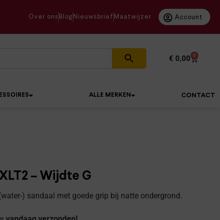
Over ons
Blog
Nieuwsbrief
Maatwijzer
Account
0
€
0,00
ESSOIRES
ALLE MERKEN
CONTACT
LT2 – Wijdte G
ater-) sandaal met goede grip bij natte ondergrond.
 = vandaag verzonden!