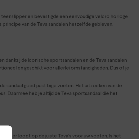
e teenslipper en bevestigde een eenvoudige velcro horloge
s principe van de Teva sandalen hetzelfde gebleven.
en dankzij de iconische sportsandalen en de Teva sandalen
tioneel en geschikt voor allerlei omstandigheden. Dus of je
de sandaal goed past bij je voeten. Het uitzoeken van de
keus. Daarmee heb je altijd de Teva sportsandaal die het
e lekker loopt op de juiste Teva’s voor uw voeten. Is het