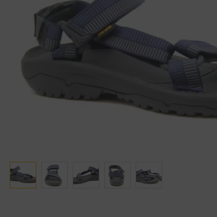
Ganter
Lowa
Verbandschoenen (externe website)
Pantoffels
GIJS
Meindl