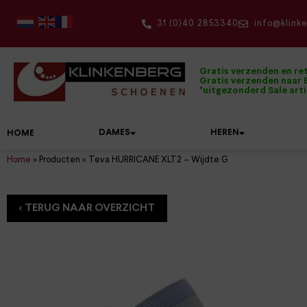
31 (0)40 2853340
info@klink
Gratis verzenden en re
Gratis verzenden naar B
*uitgezonderd Sale art
DAMES
HEREN
HOME
Home
»
Producten
»
Teva HURRICANE XLT2 – Wijdte G
Onze topmerken
Damesschoenen
Herenschoenen
De mooiste wandelschoenen
Alle accessoires op een rijtje
Dolomite
Hartjes
Bandschoenen
Boots
Dames wandelschoenen
Onderhoudsmiddelen
Klittenbandschoenen
Pantoffels
Wandelsokken
Duca Walking
Hassia
Boots
Instappers
Heren wandelschoenen
Inlegzolen
Kuitlaarzen
Sandalen
Sokken
Durea
Joya
Enkellaarzen
Klittenbandschoenen
Herenriemen
Laarzen
Slippers
Rugzakken
FinnComfort
Kybun
Instappers
Tassen
Pumps