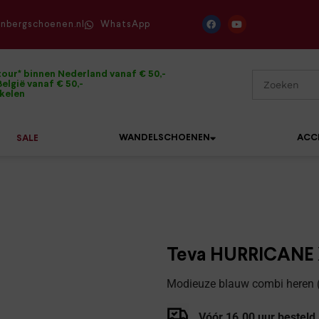
enbergschoenen.nl
WhatsApp
tour* binnen Nederland vanaf € 50,-
elgië vanaf € 50,-
ikelen
WANDELSCHOENEN
ACC
SALE
Mephisto
Sandalen
Sneakers
Solidus
Slippers
Veterschoenen
Teva HURRICANE X
Waldläufer
Sneakers
Verbandpantoffels
Modieuze blauw combi heren (w
Xsensible
Veterschoenen
Wandelschoenen
Vóór 16.00 uur besteld