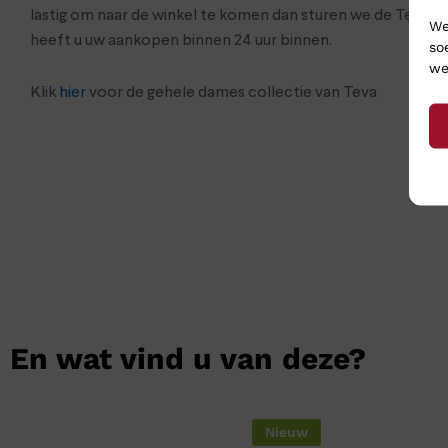
lastig om naar de winkel te komen dan sturen we de Teva’s
We
heeft u uw aankopen binnen 24 uur binnen.
so
we
Klik
hier
voor de gehele dames collectie van Teva
En wat vind u van deze?
Nieuw