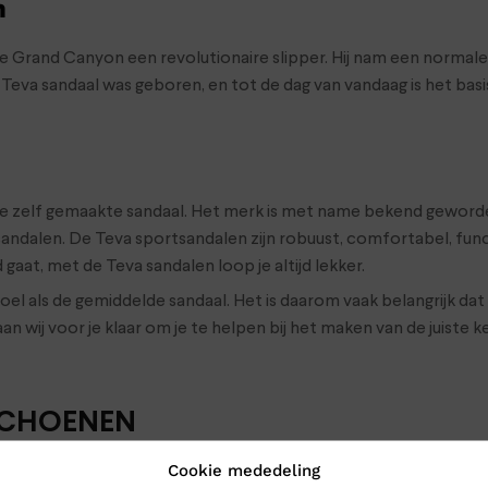
n
e Grand Canyon een revolutionaire slipper. Hij nam een normal
eva sandaal was geboren, en tot de dag van vandaag is het basi
rste zelf gemaakte sandaal. Het merk is met name bekend geword
sandalen. De Teva sportsandalen zijn robuust, comfortabel, func
gaat, met de Teva sandalen loop je altijd lekker.
l als de gemiddelde sandaal. Het is daarom vaak belangrijk dat 
taan wij voor je klaar om je te helpen bij het maken van de juiste 
 SCHOENEN
Cookie mededeling
a’s naar Klinkenberg Schoenen in Geldrop. Dan weet je zeker dat j