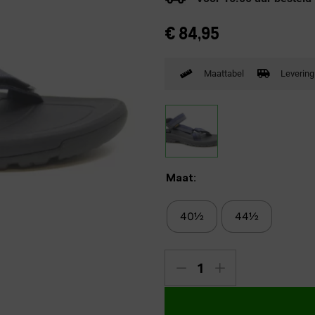
Verbandpantoffels
€
84,95
Wandelschoenen
Maattabel
Levering
Maat:
40½
44½