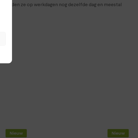
j verzenden ze op werkdagen nog dezelfde dag en meestal
Nieuw
Nieuw