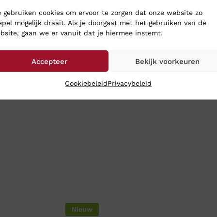
 toch gewoon naar je op: bestel ze online in onze webshop. Wi
 gebruiken cookies om ervoor te zorgen dat onze website zo
epel mogelijk draait. Als je doorgaat met het gebruiken van de
bsite, gaan we er vanuit dat je hiermee instemt.
Accepteer
Bekijk voorkeuren
Cookiebeleid
Privacybeleid
Nieuw