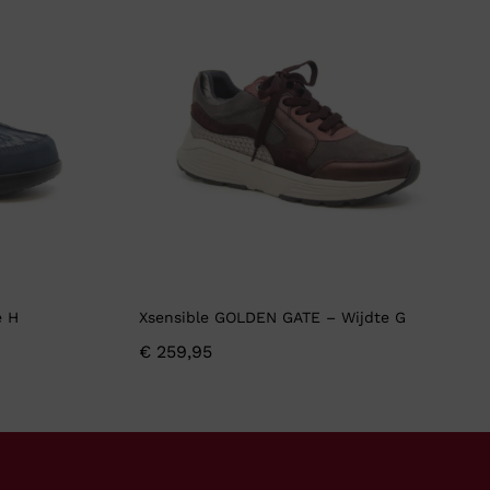
e H
Xsensible GOLDEN GATE – Wijdte G
€
259,95