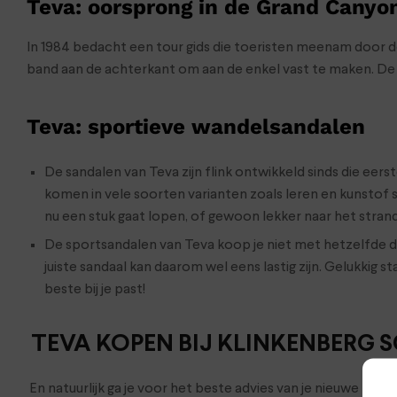
Teva: oorsprong in de Grand Canyo
In 1984 bedacht een tour gids die toeristen meenam door d
band aan de achterkant om aan de enkel vast te maken. De T
Teva: sportieve wandelsandalen
De sandalen van Teva zijn flink ontwikkeld sinds die ee
komen in vele soorten varianten zoals leren en kunstof 
nu een stuk gaat lopen, of gewoon lekker naar het strand 
De sportsandalen van Teva koop je niet met hetzelfde doe
juiste sandaal kan daarom wel eens lastig zijn. Gelukkig s
beste bij je past!
TEVA KOPEN BIJ KLINKENBERG
En natuurlijk ga je voor het beste advies van je nieuwe Tev