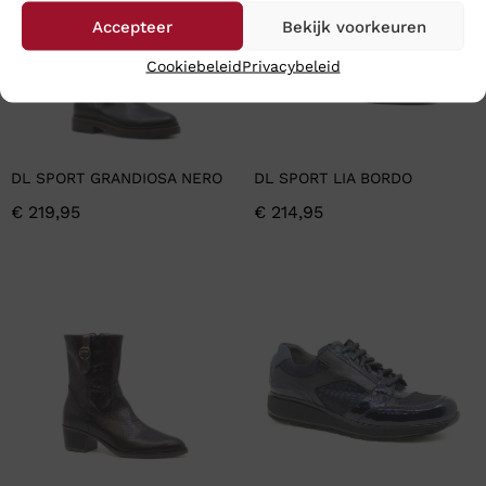
Accepteer
Bekijk voorkeuren
Cookiebeleid
Privacybeleid
DL SPORT GRANDIOSA NERO
DL SPORT LIA BORDO
€
219,95
€
214,95