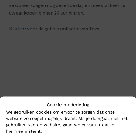
ze op werkdagen nog dezelfde dag en meestal heeft u
uw aankopen binnen 24 uur binnen.
Klik
hier
voor de gehele collectie van Teva
En wat vind u van deze?
Cookie mededeling
We gebruiken cookies om ervoor te zorgen dat onze
website zo soepel mogelijk draait. Als je doorgaat met het
gebruiken van de website, gaan we er vanuit dat je
hiermee instemt.