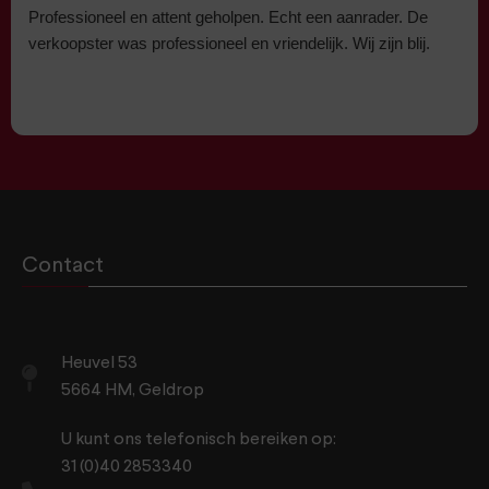
Professioneel en attent geholpen. Echt een aanrader. De
verkoopster was professioneel en vriendelijk. Wij zijn blij.
Contact
Heuvel 53
5664 HM, Geldrop
U kunt ons telefonisch bereiken op:
31 (0)40 2853340