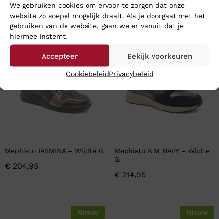
We gebruiken cookies om ervoor te zorgen dat onze
website zo soepel mogelijk draait. Als je doorgaat met het
En wat vind u van deze?
gebruiken van de website, gaan we er vanuit dat je
hiermee instemt.
Nieuw
Nieuw
Accepteer
Bekijk voorkeuren
Cookiebeleid
Privacybeleid
Mephisto IASMINA – Wijdte G
Mephisto KIM NAVY – Wijdte
G
€
204,95
€
214,95
Nieuw
Nieuw