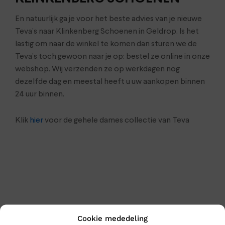
En natuurlijk ga je voor het beste advies van je nieuwe
Teva’s naar Klinkenberg Schoenen in Geldrop. Is het
lastig om naar de winkel te komen dan sturen we de
Teva’s toch gewoon naar je op: bestel ze online in onze
webshop. Wij verzenden ze op werkdagen nog
dezelfde dag en meestal heeft u uw aankopen binnen
24 uur binnen.
Klik
hier
voor de gehele dames collectie van Teva
Cookie mededeling