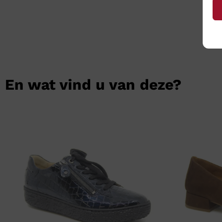
En wat vind u van deze?