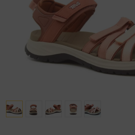
Ganter
Lowa
Verbandschoenen (externe website)
Pantoffels
GIJS
Meindl