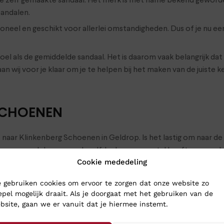
rste zelf gemaakte sandaal. Het merk is met name bekend geword
sandalen.
neel en geschikt voor allerlei omstandigheden. Dus of je nu een
l als de gemiddelde sandaal. Het is daarom vaak belangrijk dat 
taan wij voor je klaar om je te helpen bij het maken van de juiste 
 SCHOENEN
a’s naar Klinkenberg Schoenen in Geldrop. Is het lastig om naar
en ze op werkdagen nog dezelfde dag en meestal heeft u uw aank
Cookie mededeling
 gebruiken cookies om ervoor te zorgen dat onze website zo
epel mogelijk draait. Als je doorgaat met het gebruiken van de
bsite, gaan we er vanuit dat je hiermee instemt.