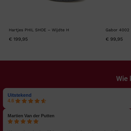
Hartjes PHIL SHOE – Wijdte H
Gabor 4002 
€
199,95
€
99,95
Wie 
Uitstekend
4.6
Martien Van der Putten