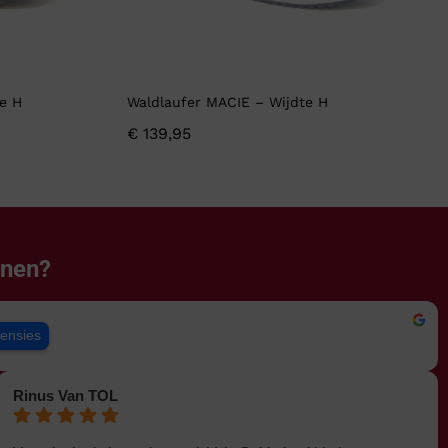
e H
Waldlaufer MACIE – Wijdte H
€
139,95
enen?
censies
Rinus Van TOL