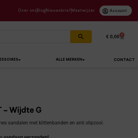
Over ons
Blog
Nieuwsbrief
Maatwijzer
Account
0
€
0,00
ESSOIRES
ALLE MERKEN
CONTACT
 – Wijdte G
es sandalen met klittenbanden en anti slipzool.
 = vandaag verzonden!