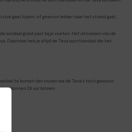
en dankzij de iconische sportsandalen en de Teva sandalen
 stuk gaat lopen, of gewoon lekker naar het strand gaat,
de sandaal goed past bij je voeten. Het uitzoeken van de
keus. Daarmee heb je altijd de Teva sportsandaal die het
 de winkel te komen dan sturen we de Teva’s toch gewoon
open binnen 24 uur binnen.