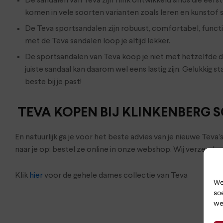
De sandalen van Teva zijn flink ontwikkeld sinds die ee
komen in vele soorten varianten zoals leren en kunstof 
De Teva sportsandalen zijn robuust, comfortabel, functio
met de Teva sandalen loop je altijd lekker.
De sportsandalen van Teva koop je niet met hetzelfde doe
juiste sandaal kan daarom wel eens lastig zijn. Gelukkig s
beste bij je past!
TEVA KOPEN BIJ KLINKENBERG
En natuurlijk ga je voor het beste advies van je nieuwe Tev
naar je op: bestel ze online in onze webshop. Wij verzend
Klik
hier
voor de gehele dames collectie van Teva
We
so
we