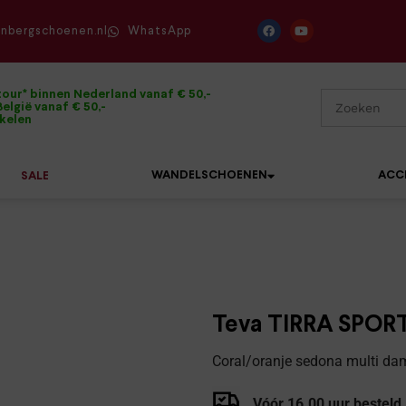
enbergschoenen.nl
WhatsApp
tour* binnen Nederland vanaf € 50,-
elgië vanaf € 50,-
ikelen
WANDELSCHOENEN
ACC
SALE
Mephisto
Sandalen
Sneakers
Solidus
Slippers
Veterschoenen
Teva TIRRA SPORT
Waldläufer
Sneakers
Verbandpantoffels
Coral/oranje sedona multi dam
Xsensible
Veterschoenen
Wandelschoenen
Vóór 16.00 uur besteld