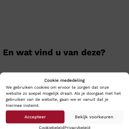
En wat vind u van deze?
Cookie mededeling
We gebruiken cookies om ervoor te zorgen dat onze
website zo soepel mogelijk draait. Als je doorgaat met het
gebruiken van de website, gaan we er vanuit dat je
hiermee instemt.
Accepteer
Bekijk voorkeuren
Cookiebeleid
Privacybeleid
Gabor 4002 Cacao – Wijdte
Finn Comfort TALARA –