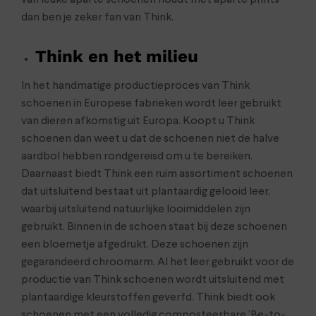
van leuke aparte schoenen houdt met aparte prints
dan ben je zeker fan van Think.
Think en het milieu
In het handmatige productieproces van Think
schoenen in Europese fabrieken wordt leer gebruikt
van dieren afkomstig uit Europa. Koopt u Think
schoenen dan weet u dat de schoenen niet de halve
aardbol hebben rondgereisd om u te bereiken.
Daarnaast biedt Think een ruim assortiment schoenen
dat uitsluitend bestaat uit plantaardig gelooid leer,
waarbij uitsluitend natuurlijke looimiddelen zijn
gebruikt. Binnen in de schoen staat bij deze schoenen
een bloemetje afgedrukt. Deze schoenen zijn
gegarandeerd chroomarm. Al het leer gebruikt voor de
productie van Think schoenen wordt uitsluitend met
plantaardige kleurstoffen geverfd. Think biedt ook
schoenen met een volledig composteerbare ‘Be-to-