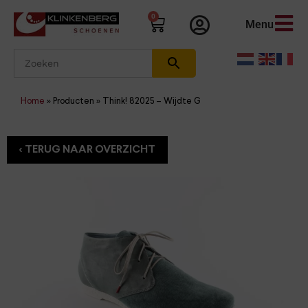
0
Menu
Home
»
Producten
»
Think! 82025 – Wijdte G