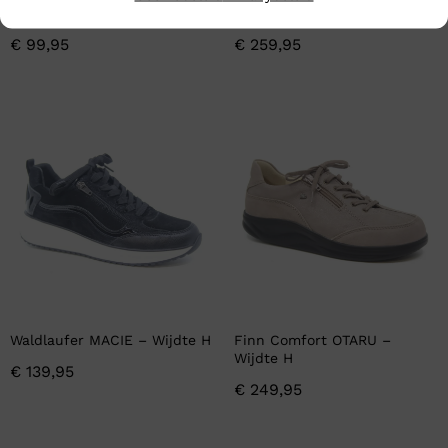
F
Wijdte H
€
99,95
€
259,95
Waldlaufer MACIE – Wijdte H
Finn Comfort OTARU –
Wijdte H
€
139,95
€
249,95