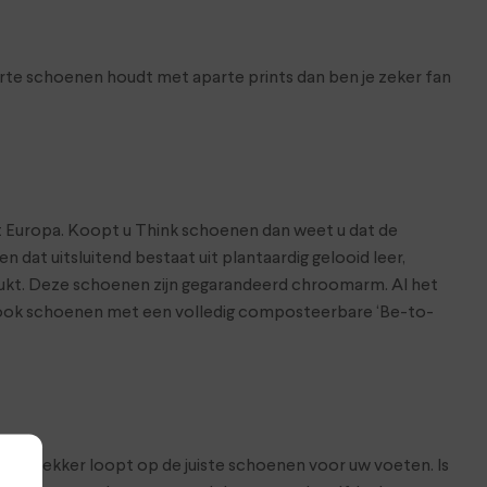
arte schoenen houdt met aparte prints dan ben je zeker fan
t Europa. Koopt u Think schoenen dan weet u dat de
dat uitsluitend bestaat uit plantaardig gelooid leer,
edrukt. Deze schoenen zijn gegarandeerd chroomarm. Al het
dt ook schoenen met een volledig composteerbare ‘Be-to-
at je lekker loopt op de juiste schoenen voor uw voeten. Is