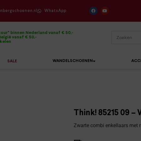
enbergschoenen.nl
WhatsApp
tour* binnen Nederland vanaf € 50,-
elgië vanaf € 50,-
ikelen
WANDELSCHOENEN
ACC
SALE
Mephisto
Sandalen
Sneakers
Solidus
Slippers
Veterschoenen
Think! 85215 09 – 
Waldläufer
Sneakers
Verbandpantoffels
Zwarte combi enkellaars met ri
Xsensible
Veterschoenen
Wandelschoenen