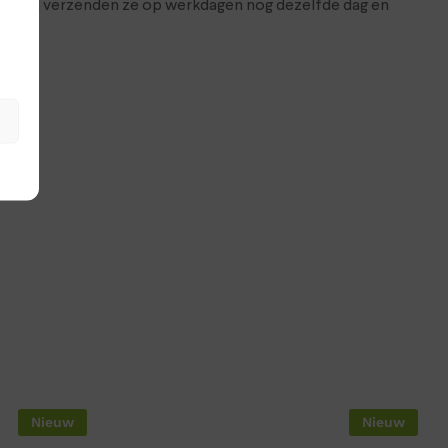
hop. Wij verzenden ze op werkdagen nog dezelfde dag en
Nieuw
Nieuw