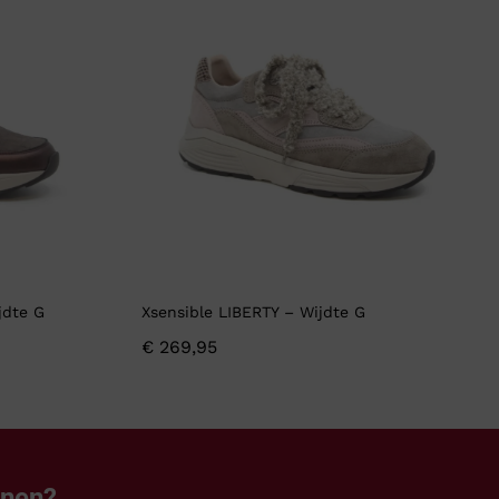
jdte G
Xsensible LIBERTY – Wijdte G
€
269,95
enen?