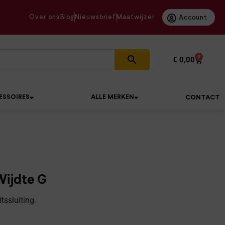
Over ons
Blog
Nieuwsbrief
Maatwijzer
Account
0
€
0,00
ESSOIRES
ALLE MERKEN
CONTACT
Wijdte G
tssluiting.