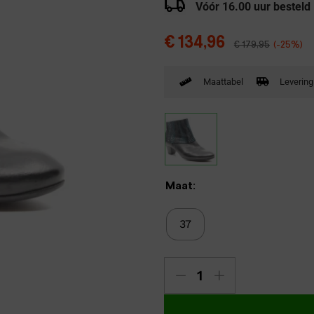
Vóór 16.00 uur besteld
Verbandpantoffels
Wandelschoenen
€
134,96
€
179,95
(-25%)
Maattabel
Levering
Maat:
37