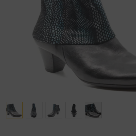
Ganter
Lowa
Verbandschoenen (externe website)
Pantoffels
GIJS
Meindl