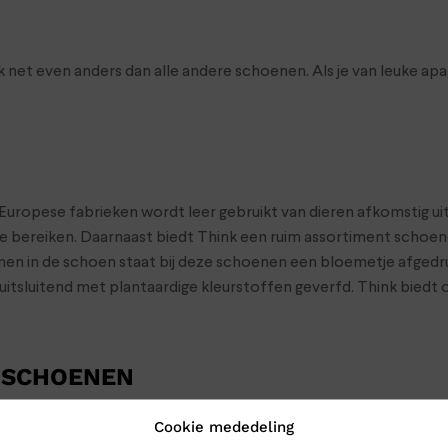
 net even anders dan alle andere schoenen. Als je van leuke ap
uropese fabrieken wordt leer gebruikt van dieren afkomstig ui
bereiken. Daarnaast biedt Think een ruim assortiment schoenen 
. Binnen in de schoen staat bij deze schoenen een bloemetje afg
 uitsluitend met plantaardige kleurstoffen geverfd. Think bie
G SCHOENEN
Cookie mededeling
oenen naar Klinkenberg Schoenen in Geldrop. Dan weet je zeker d