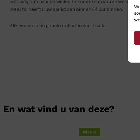
het lastig om naar de winkel te komen dan sturen we de s
We
meestal heeft u uw aankopen binnen 24 uur binnen.
so
we
Klik
hier
voor de gehele collectie van Think
En wat vind u van deze?
Nieuw