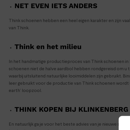
NET EVEN IETS ANDERS
Think schoenen hebben een heel eigen karakter en zijn vaak
van Think.
Think en het milieu
In het handmatige productieproces van Think schoenen in E
schoenen niet de halve aardbol hebben rondgereisd om u te 
waarbij uitsluitend natuurlijke looimiddelen zijn gebruikt
leer gebruikt voor de productie van Think schoenen wordt
earth’ loopzool.
THINK KOPEN BIJ KLINKENBER
En natuurlijk ga je voor het beste advies van je nieuwe sch