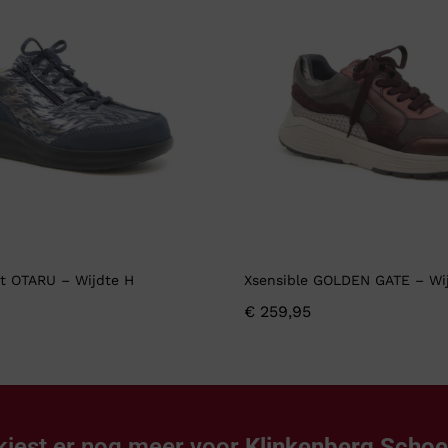
t OTARU – Wijdte H
Xsensible GOLDEN GATE – Wi
€
259,95
kiest er nog meer voor
Klinkenberg Scho