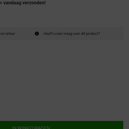
 = vandaag verzonden!
 en retour
Heeft u een vraag over dit product?
IN WINKELWAGEN