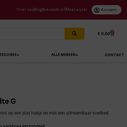
Over ons
Blog
Nieuwsbrief
Maatwijzer
Account
0
€
0,00
ESSOIRES
ALLE MERKEN
CONTACT
dte G
rint op een plat hakje en met een uitneembaar voetbed.
 = vandaag verzonden!