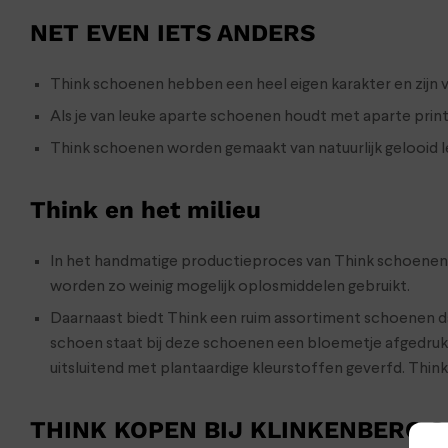
NET EVEN IETS ANDERS
Think schoenen hebben een heel eigen karakter en zijn 
Als je van leuke aparte schoenen houdt met aparte prints
Think schoenen worden gemaakt van natuurlijk gelooid le
Think en het milieu
In het handmatige productieproces van Think schoenen in
worden zo weinig mogelijk oplosmiddelen gebruikt.
Daarnaast biedt Think een ruim assortiment schoenen dat u
schoen staat bij deze schoenen een bloemetje afgedruk
uitsluitend met plantaardige kleurstoffen geverfd. Thi
THINK KOPEN BIJ KLINKENBERG 