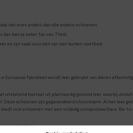
vaak net even anders dan alle andere schoenen.
 dan ben je zeker fan van Think.
er en zijn vaak voorzien van een kurken voetbed.
 Europese fabrieken wordt leer gebruikt van dieren afkomstig u
itsluitend bestaat uit plantaardig gelooid leer, waarbij uitsluite
t. Deze schoenen zijn gegarandeerd chroomarm. Al het leer ge
nk biedt ook schoenen met een volledig composteerbare ‘Be-to-
SCHOENEN