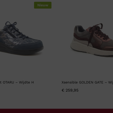
Nieuw
t OTARU – Wijdte H
Xsensible GOLDEN GATE – Wi
€
259,95