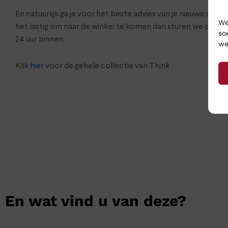
En natuurlijk ga je voor het beste advies van je nieuwe sch
We
het lastig om naar de winkel te komen dan sturen we de s
so
24 uur binnen.
we
Klik
hier
voor de gehele collectie van Think
En wat vind u van deze?