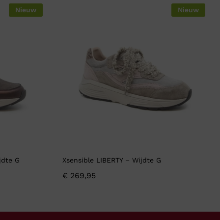
Nieuw
Nieuw
jdte G
Xsensible LIBERTY – Wijdte G
€
269,95