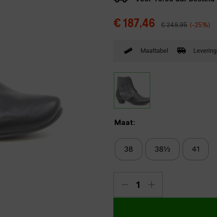
Verbandpantoffels
€
187,46
€
249,95
(-25%)
Wandelschoenen
Maattabel
Levering
Maat:
38
38½
41