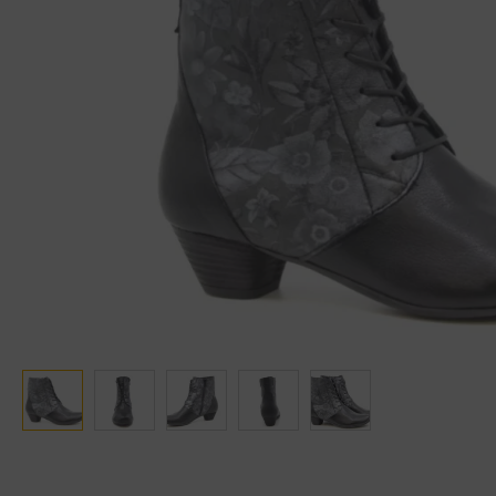
Ganter
Lowa
Verbandschoenen (externe website)
Pantoffels
GIJS
Meindl