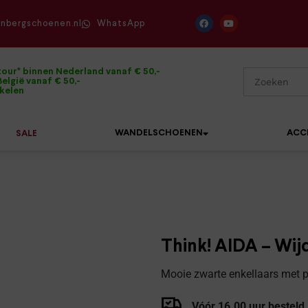
enbergschoenen.nl
WhatsApp
tour* binnen Nederland vanaf € 50,-
elgië vanaf € 50,-
ikelen
WANDELSCHOENEN
ACC
SALE
Mephisto
Sandalen
Sneakers
Solidus
Slippers
Veterschoenen
Think! AIDA – Wij
Waldläufer
Sneakers
Verbandpantoffels
Mooie zwarte enkellaars met p
Xsensible
Veterschoenen
Wandelschoenen
Vóór 16.00 uur besteld