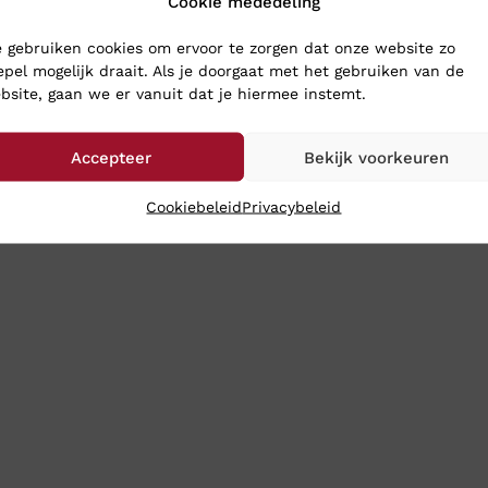
Cookie mededeling
oenen naar Klinkenberg Schoenen in Geldrop. Dan weet je zeker d
 gebruiken cookies om ervoor te zorgen dat onze website zo
choenen toch gewoon naar je op. Wij verzenden ze op werkdage
epel mogelijk draait. Als je doorgaat met het gebruiken van de
bsite, gaan we er vanuit dat je hiermee instemt.
Accepteer
Bekijk voorkeuren
Cookiebeleid
Privacybeleid