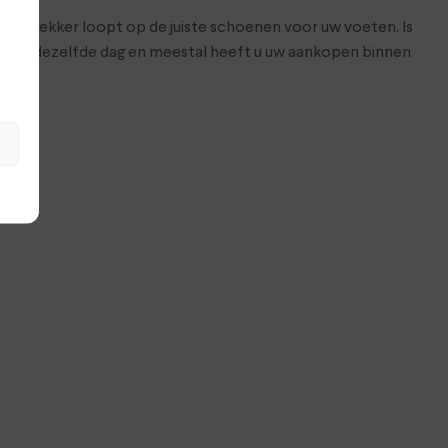
at je lekker loopt op de juiste schoenen voor uw voeten. Is
n nog dezelfde dag en meestal heeft u uw aankopen binnen