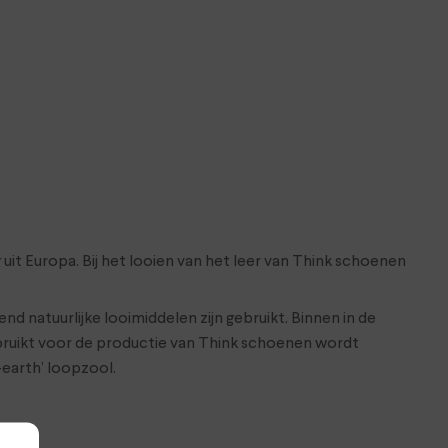
it Europa. Bij het looien van het leer van Think schoenen
nd natuurlijke looimiddelen zijn gebruikt. Binnen in de
bruikt voor de productie van Think schoenen wordt
earth’ loopzool.