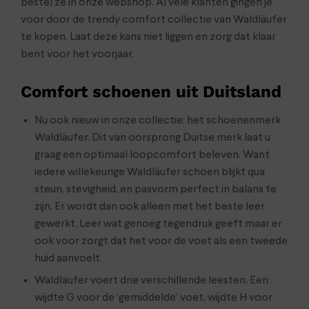
bestel ze in onze webshop. Al vele klanten gingen je
voor door de trendy comfort collectie van Waldläufer
te kopen. Laat deze kans niet liggen en zorg dat klaar
bent voor het voorjaar.
Comfort schoenen uit Duitsland
Nu ook nieuw in onze collectie: het schoenenmerk
Waldläufer. Dit van oorsprong Duitse merk laat u
graag een optimaal loopcomfort beleven. Want
iedere willekeurige Waldläufer schoen blijkt qua
steun, stevigheid, en pasvorm perfect in balans te
zijn. Er wordt dan ook alleen met het beste leer
gewerkt. Leer wat genoeg tegendruk geeft maar er
ook voor zorgt dat het voor de voet als een tweede
huid aanvoelt.
Waldläufer voert drie verschillende leesten. Een
wijdte G voor de ‘gemiddelde’ voet, wijdte H voor