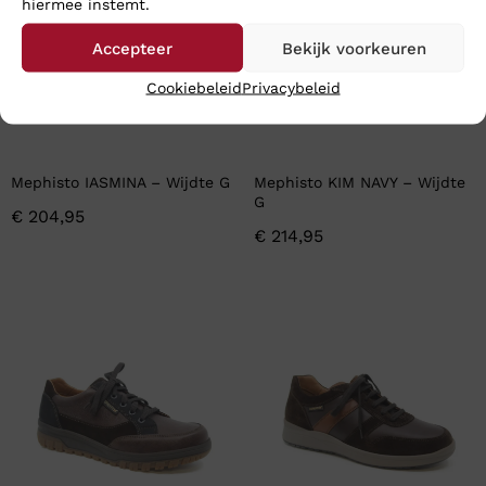
hiermee instemt.
Accepteer
Bekijk voorkeuren
Cookiebeleid
Privacybeleid
Mephisto IASMINA – Wijdte G
Mephisto KIM NAVY – Wijdte
G
€
204,95
€
214,95