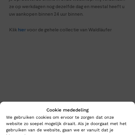
ze op werkdagen nog dezelfde dag en meestal heeft u
uw aankopen binnen 24 uur binnen.
Klik
hier
voor de gehele collectie van Waldläufer
En wat vind u van deze?
Cookie mededeling
We gebruiken cookies om ervoor te zorgen dat onze
website zo soepel mogelijk draait. Als je doorgaat met het
gebruiken van de website, gaan we er vanuit dat je