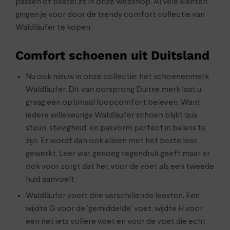
passen of bestel ze in onze webshop. Al vele klanten
gingen je voor door de trendy comfort collectie van
Waldläufer te kopen.
Comfort schoenen uit Duitsland
Nu ook nieuw in onze collectie: het schoenenmerk
Waldläufer. Dit van oorsprong Duitse merk laat u
graag een optimaal loopcomfort beleven. Want
iedere willekeurige Waldläufer schoen blijkt qua
steun, stevigheid, en pasvorm perfect in balans te
zijn. Er wordt dan ook alleen met het beste leer
gewerkt. Leer wat genoeg tegendruk geeft maar er
ook voor zorgt dat het voor de voet als een tweede
huid aanvoelt.
Waldläufer voert drie verschillende leesten. Een
wijdte G voor de ‘gemiddelde’ voet, wijdte H voor
een net iets vollere voet en voor de voet die echt