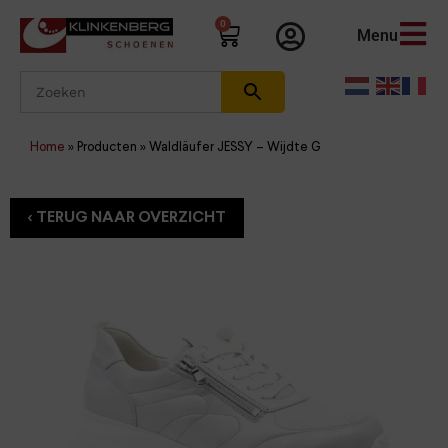
0
Menu
Home
»
Producten
»
Waldläufer JESSY – Wijdte G