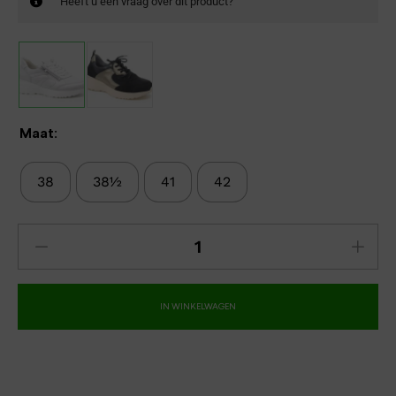
Heeft u een vraag over dit product?
Maat:
38
38½
41
42
IN WINKELWAGEN