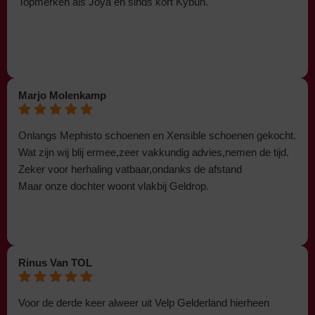
Topmerken als Joya en sinds kort Kybun.
Marjo Molenkamp
Onlangs Mephisto schoenen en Xensible schoenen gekocht.
Wat zijn wij blij ermee,zeer vakkundig advies,nemen de tijd.
Zeker voor herhaling vatbaar,ondanks de afstand
Maar onze dochter woont vlakbij Geldrop.
Rinus Van TOL
Voor de derde keer alweer uit Velp Gelderland hierheen