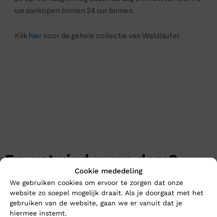
uw aankopen binnen 24 uur binnen.
Klik
hier
voor de gehele collectie van Waldläufer
En wat vind u van deze?
Cookie mededeling
Nieuw
Nieuw
We gebruiken cookies om ervoor te zorgen dat onze
website zo soepel mogelijk draait. Als je doorgaat met het
gebruiken van de website, gaan we er vanuit dat je
hiermee instemt.