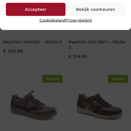
Accepteer
Bekijk voorkeuren
Cookiebeleid
Privacybeleid
Mephisto IASMINA – Wijdte G
Mephisto KIM NAVY – Wijdte
G
€
204,95
€
214,95
Nieuw
Nieuw