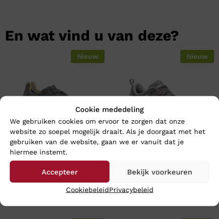
En wat vind u van deze?
Nieuw
Nieuw
Cookie mededeling
We gebruiken cookies om ervoor te zorgen dat onze
website zo soepel mogelijk draait. Als je doorgaat met het
gebruiken van de website, gaan we er vanuit dat je
hiermee instemt.
Meindl CARACAS GTX –
Meindl LITE TRAIL LADY GTX
Accepteer
Bekijk voorkeuren
Wijdte H
– Wijdte H
€
259,95
€
209,95
Cookiebeleid
Privacybeleid