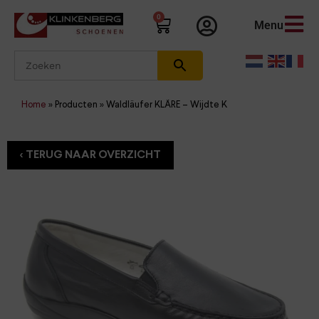
0
Menu
Home
»
Producten
»
Waldläufer KLÄRE – Wijdte K