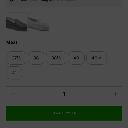
Maat:
37½
38
38½
40
40½
41
IN WINKELWAGEN