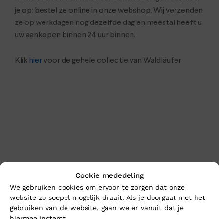
je op: bestel ze online in onze webshop. Wij verzenden
ze op werkdagen nog dezelfde dag en meestal heeft u
uw aankopen binnen 24 uur binnen.
Klik
hier
voor de gehele collectie van Waldläufer
Cookie mededeling
En wat vind u van deze?
We gebruiken cookies om ervoor te zorgen dat onze
website zo soepel mogelijk draait. Als je doorgaat met het
gebruiken van de website, gaan we er vanuit dat je
hiermee instemt.