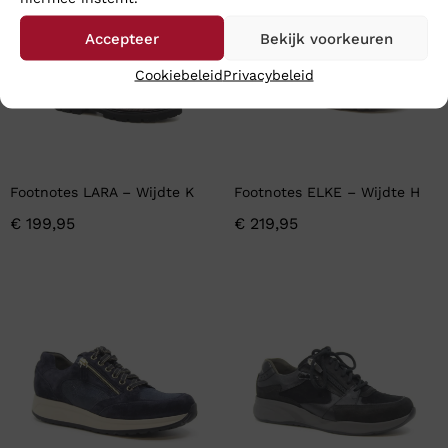
Accepteer
Bekijk voorkeuren
Cookiebeleid
Privacybeleid
Footnotes LARA – Wijdte K
Footnotes ELKE – Wijdte H
€
199,95
€
219,95