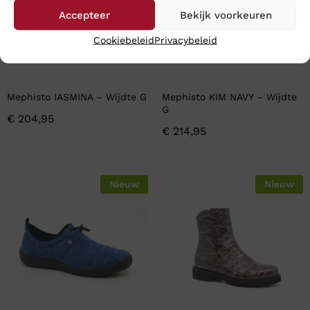
Accepteer
Bekijk voorkeuren
Cookiebeleid
Privacybeleid
Mephisto IASMINA – Wijdte G
Mephisto KIM NAVY – Wijdte
G
€
204,95
€
214,95
Nieuw
Nieuw