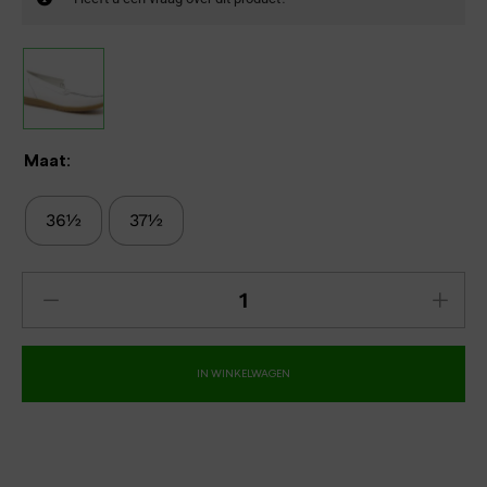
Maat:
36½
37½
IN WINKELWAGEN