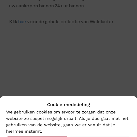
uw aankopen binnen 24 uur binnen.
Klik
hier
voor de gehele collectie van Waldläufer
En wat vind u van deze?
Cookie mededeling
We gebruiken cookies om ervoor te zorgen dat onze
Nieuw
Nieuw
website zo soepel mogelijk draait. Als je doorgaat met het
gebruiken van de website, gaan we er vanuit dat je
hiermee instemt.