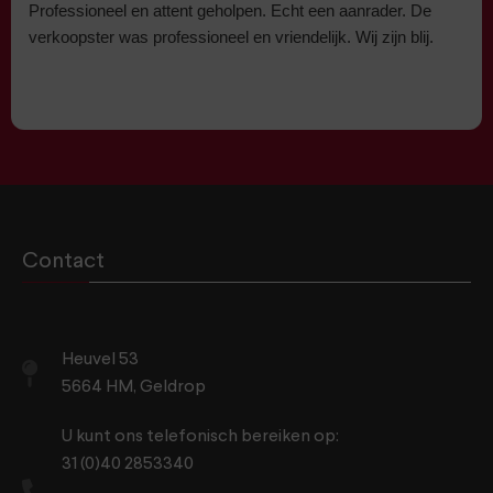
Professioneel en attent geholpen. Echt een aanrader. De
verkoopster was professioneel en vriendelijk. Wij zijn blij.
Contact
Heuvel 53
5664 HM, Geldrop
U kunt ons telefonisch bereiken op:
31 (0)40 2853340