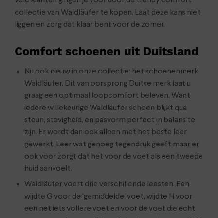
vele klanten gingen je voor door de trendy comfort
collectie van Waldläufer te kopen. Laat deze kans niet
liggen en zorg dat klaar bent voor de zomer.
Comfort schoenen uit Duitsland
Nu ook nieuw in onze collectie: het schoenenmerk
Waldläufer. Dit van oorsprong Duitse merk laat u
graag een optimaal loopcomfort beleven. Want
iedere willekeurige Waldläufer schoen blijkt qua
steun, stevigheid, en pasvorm perfect in balans te
zijn. Er wordt dan ook alleen met het beste leer
gewerkt. Leer wat genoeg tegendruk geeft maar er
ook voor zorgt dat het voor de voet als een tweede
huid aanvoelt.
Waldläufer voert drie verschillende leesten. Een
wijdte G voor de ‘gemiddelde’ voet, wijdte H voor
een net iets vollere voet en voor de voet die echt