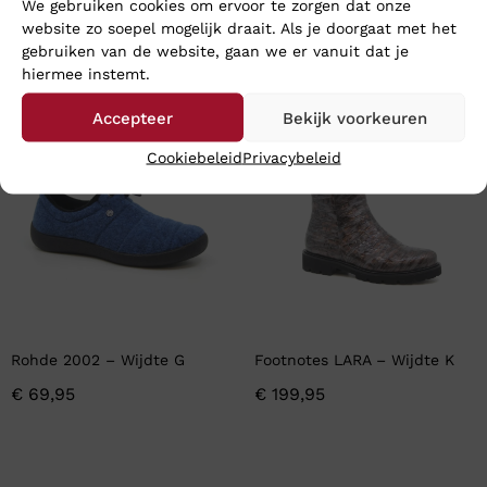
We gebruiken cookies om ervoor te zorgen dat onze
website zo soepel mogelijk draait. Als je doorgaat met het
gebruiken van de website, gaan we er vanuit dat je
En wat vind u van deze?
hiermee instemt.
Accepteer
Bekijk voorkeuren
Cookiebeleid
Privacybeleid
Rohde 2002 – Wijdte G
Footnotes LARA – Wijdte K
€
69,95
€
199,95