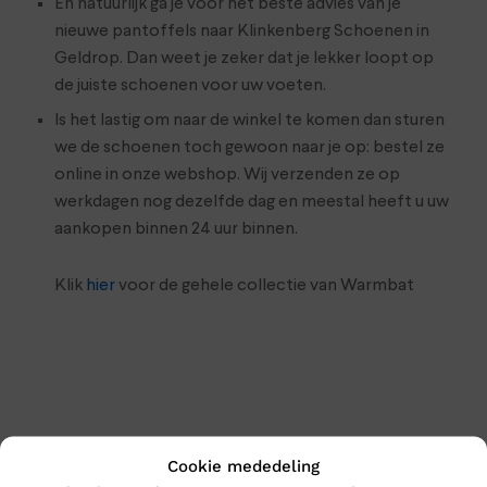
En natuurlijk ga je voor het beste advies van je
nieuwe pantoffels naar Klinkenberg Schoenen in
Geldrop. Dan weet je zeker dat je lekker loopt op
de juiste schoenen voor uw voeten.
Is het lastig om naar de winkel te komen dan sturen
we de schoenen toch gewoon naar je op: bestel ze
online in onze webshop. Wij verzenden ze op
werkdagen nog dezelfde dag en meestal heeft u uw
aankopen binnen 24 uur binnen.
Klik
hier
voor de gehele collectie van Warmbat
Cookie mededeling