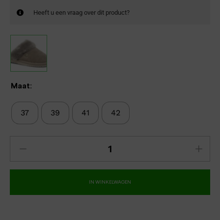
Heeft u een vraag over dit product?
Maat:
37
39
41
42
IN WINKELWAGEN