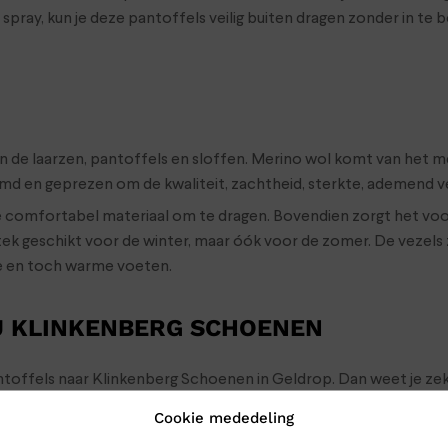
pray, kun je deze pantoffels veilig buiten dragen zonder in te b
 de laarzen, pantoffels en sloffen. Merino wol komt van het m
emd en geprezen om de kwaliteit, zachtheid, sterkte, ademend
 comfortabel materiaal om te dragen. Bovendien zorgt het vo
tstek geschikt voor de winter, maar óók voor de zomer. De vezel
se en toch warme voeten.
J KLINKENBERG SCHOENEN
pantoffels naar Klinkenberg Schoenen in Geldrop. Dan weet je ze
Cookie mededeling
 de schoenen toch gewoon naar je op: bestel ze online in onze