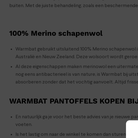
buiten. Met de juiste behandeling, zoals een beschermende s
100% Merino schapenwol
Warmbat gebruikt uitsluitend 100% Merino schapenwol in
Australië en Nieuw Zeeland. Deze wolsoort wordt gero
Al deze eigenschappen maken merinowol een uitermate
nog eens antibacterieel is van nature, is Warmbat bij ui
absorberen zonder dat het vochtig aanvoelt. Altijd fris
WARMBAT PANTOFFELS KOPEN BI
En natuurlijk ga je voor het beste advies van je nieuwe 
voeten.
Is het lastig om naar de winkel te komen dan sturen we