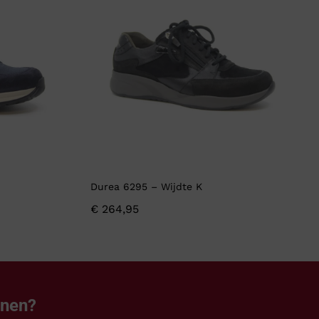
Durea 6295 – Wijdte K
€
264,95
enen?