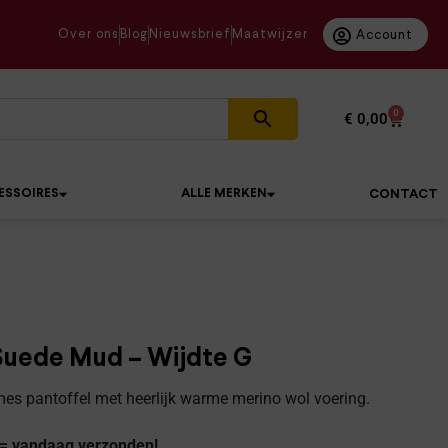
Over ons
Blog
Nieuwsbrief
Maatwijzer
Account
0
€
0,00
ESSOIRES
ALLE MERKEN
CONTACT
uede Mud – Wijdte G
es pantoffel met heerlijk warme merino wol voering.
 = vandaag verzonden!