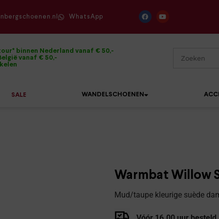
enbergschoenen.nl
WhatsApp
tour* binnen Nederland vanaf € 50,-
elgië vanaf € 50,-
ikelen
WANDELSCHOENEN
ACC
SALE
Mephisto
Sandalen
Sneakers
Solidus
Slippers
Veterschoenen
Warmbat Willow S
Waldläufer
Sneakers
Verbandpantoffels
Mud/taupe kleurige suède dam
Xsensible
Veterschoenen
Wandelschoenen
Vóór 16.00 uur besteld