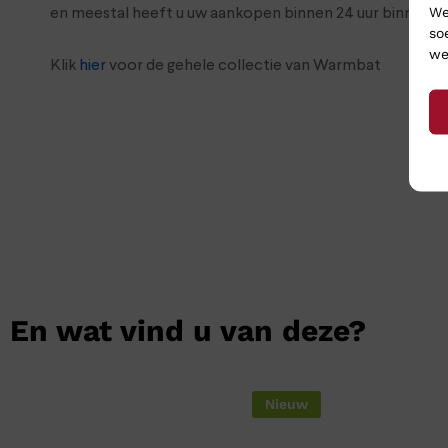
We
en meestal heeft u uw aankopen binnen 24 uur binnen.
so
we
Klik
hier
voor de gehele collectie van Warmbat
En wat vind u van deze?
Nieuw