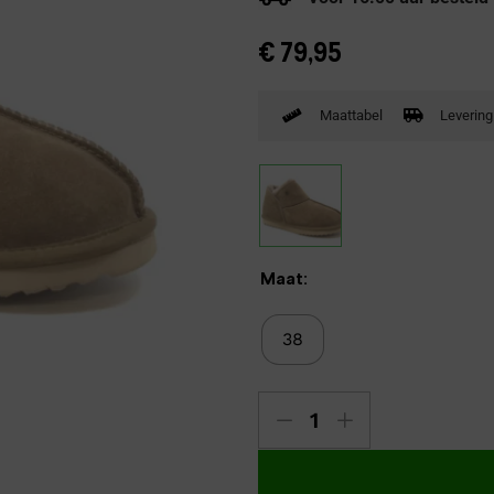
Verbandpantoffels
€
79,95
Wandelschoenen
Maattabel
Levering
Maat:
38