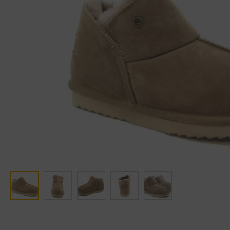
Ganter
Lowa
Verbandschoenen (externe website)
Pantoffels
GIJS
Meindl