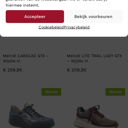
hiermee instemt.
Accepteer
Bekijk voorkeuren
Cookiebeleid
Privacybeleid
Meindl CARACAS GTX –
Meindl LITE TRAIL LADY GTX
Wijdte H
– Wijdte H
€
259,95
€
209,95
Nieuw
Nieuw