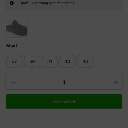
Heeft u een vraag over dit product?
Maat:
37
39
41
42
43
IN WINKELWAGEN