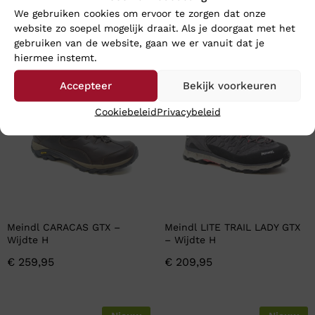
We gebruiken cookies om ervoor te zorgen dat onze
website zo soepel mogelijk draait. Als je doorgaat met het
En wat vind u van deze?
gebruiken van de website, gaan we er vanuit dat je
hiermee instemt.
Nieuw
Nieuw
Accepteer
Bekijk voorkeuren
Cookiebeleid
Privacybeleid
Meindl CARACAS GTX –
Meindl LITE TRAIL LADY GTX
Wijdte H
– Wijdte H
€
259,95
€
209,95