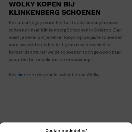
WOLKY KOPEN BIJ
KLINKENBERG SCHOENEN
En natuurlijk ga je voor het beste advies van je nieuwe
schoenen naar Klinkenberg Schoenen in Geldrop. Dan
weet je zeker dat je lekker loopt op de juiste schoenen
voor uw voeten. Is het lastig om naar de winkel te
komen dan sturen we de schoenen toch gewoon naar
je op: bestel ze online in onze webshop.
Klik
hier
voor de gehele collectie van Wolky
Cookie mededeling