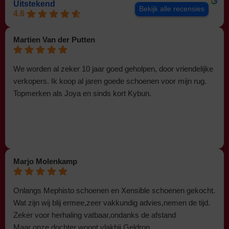
Uitstekend
Bekijk alle recensies
4.6
Martien Van der Putten
We worden al zeker 10 jaar goed geholpen, door vriendelijke
verkopers. Ik koop al jaren goede schoenen voor mijn rug.
Topmerken als Joya en sinds kort Kybun.
Marjo Molenkamp
Onlangs Mephisto schoenen en Xensible schoenen gekocht.
Wat zijn wij blij ermee,zeer vakkundig advies,nemen de tijd.
Zeker voor herhaling vatbaar,ondanks de afstand
Maar onze dochter woont vlakbij Geldrop.