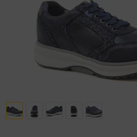
Ganter
Lowa
Verbandschoenen (externe website)
Pantoffels
GIJS
Meindl