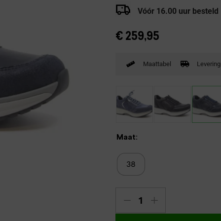
Verbandpantoffels
Vóór 16.00 uur besteld
Wandelschoenen
€
259,95
Maattabel
Levering
Maat:
38