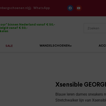
enbergschoenen.nl
WhatsApp
tour* binnen Nederland vanaf € 50,-
elgië vanaf € 50,-
ikelen
WANDELSCHOENEN
ACC
SALE
Mephisto
Sandalen
Sneakers
Solidus
Slippers
Veterschoenen
Xsensible GEORGI
Waldläufer
Sneakers
Verbandpantoffels
Blauw leren dames sneakers met
Xsensible
Stretchwalker lijn van Xsensib
Veterschoenen
Wandelschoenen