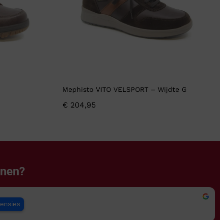
Mephisto VITO VELSPORT – Wijdte G
€
204,95
enen?
censies