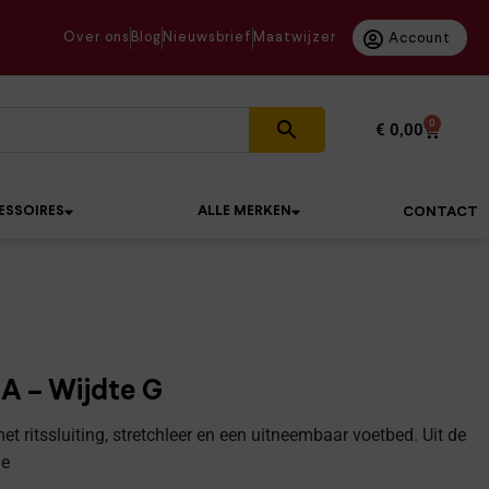
Over ons
Blog
Nieuwsbrief
Maatwijzer
Account
0
€
0,00
ESSOIRES
ALLE MERKEN
CONTACT
A – Wijdte G
 ritssluiting, stretchleer en een uitneembaar voetbed. Uit de
le