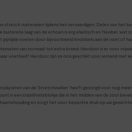
n stretch materialen tijdens het vervaardigen. Delen van het b
e buitenste laag van de schoen is erg elastisch en flexibel, wat 
 pijnlijke voeten door bijvoorbeeld knobbels aan de voet of h
jdtematen van normaal tot extra breed. Hierdoor is er voor vrij
mbaar voetbed? Hierdoor zijn ze ook geschikt voor iemand met e
introduceren van de ‘Stretchwalker’ heeft gezorgd voor nog me
nt is een stabiliteitsblokje die in het midden van de zool bevest
ichaamshouding en zorgt het voor beperkte druk op uw gewichte