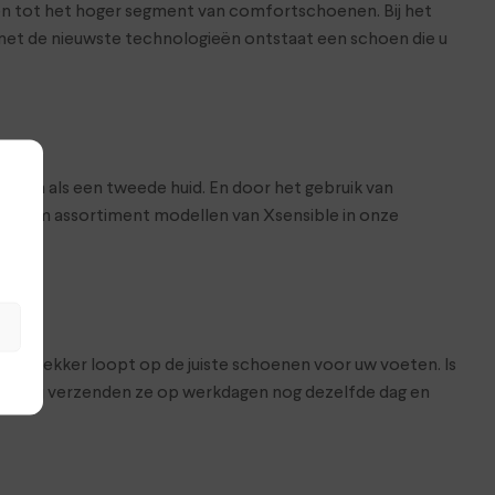
enen tot het hoger segment van comfortschoenen. Bij het
en met de nieuwste technologieën ontstaat een schoen die u
oelen als een tweede huid. En door het gebruik van
een ruim assortiment modellen van Xsensible in onze
at je lekker loopt op de juiste schoenen voor uw voeten. Is
hop. Wij verzenden ze op werkdagen nog dezelfde dag en