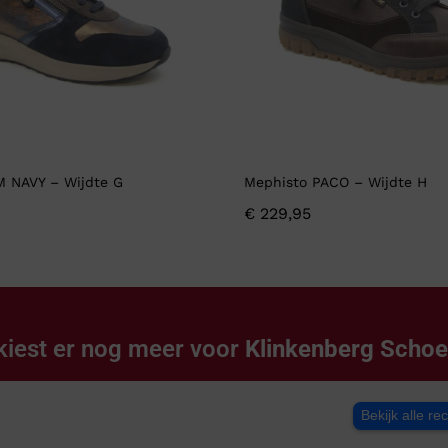
M NAVY – Wijdte G
Mephisto PACO – Wijdte H
€
229,95
kiest er nog meer voor
Klinkenberg Scho
Bekijk alle re