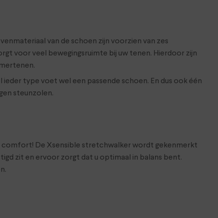
ovenmateriaal van de schoen zijn voorzien van zes
zorgt voor veel bewegingsruimte bij uw tenen. Hierdoor zijn
amertenen.
wel ieder type voet wel een passende schoen. En dus ook één
igen steunzolen.
er comfort! De Xsensible stretchwalker wordt gekenmerkt
igd zit en ervoor zorgt dat u optimaal in balans bent.
n.