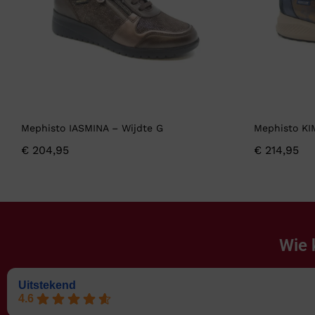
Mephisto IASMINA – Wijdte G
Mephisto KI
€
204,95
€
214,95
Wie 
Uitstekend
4.6