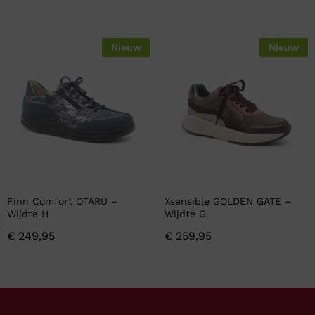
Nieuw
Nieuw
Finn Comfort OTARU –
Xsensible GOLDEN GATE –
Wijdte H
Wijdte G
€
249,95
€
259,95