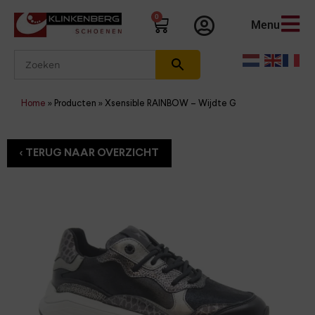
0
Menu
Home
»
Producten
»
Xsensible RAINBOW – Wijdte G