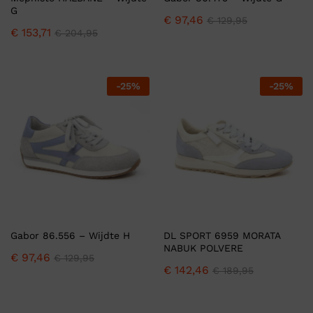
G
€
97,46
€
129,95
€
153,71
€
204,95
-
25
%
-
25
%
Gabor 86.556 – Wijdte H
DL SPORT 6959 MORATA
NABUK POLVERE
€
97,46
€
129,95
€
142,46
€
189,95