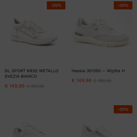
-
25
%
-
25
%
DL SPORT 6920 METALLO
Hassia 301350 – Wijdte H
SVEZIA BIANCO
€
149,96
€
199,95
€
149,96
€
199,95
-
25
%