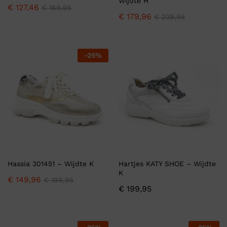
Wijdte H
€
127,46
€
169,95
€
179,96
€
239,95
-
25
%
Hassia 301451 – Wijdte K
Hartjes KATY SHOE – Wijdte
K
€
149,96
€
199,95
€
199,95