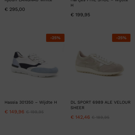
H
€
295,00
€
199,95
-
25
%
-
25
%
Hassia 301350 – Wijdte H
DL SPORT 6989 ALE VELOUR
SHEER
€
149,96
€
199,95
€
142,46
€
189,95