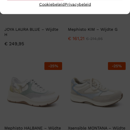
Cookiebeleid
Privacybeleid
JOYA LAURA BLUE – Wijdte
Mephisto KIM – Wijdte G
H
€
161,21
€
214,95
€
249,95
-
25
%
-
25
%
Mephisto HALBANE – Wijdte
Xsensible MONTANA – Wijdte