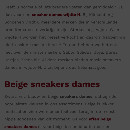
Heeft u normale of iets bredere voeten dan gemiddeld? Ga
dan voor een
sneaker
dames wijdte H
. Bij Klinkenberg
Schoenen vindt u meerdere merken die in verschillende
breedtematen te verkrijgen zijn. Sterker nog, wijdte G en
wijdte H worden het meest verkocht en daarom hebben wij
hierin ook de meeste keuze! En dan hebben we het ook
niet over de minste merken. Gabor, Solidus, Joya, Durea,
Hartjes, Xsensible. Al deze merken bieden mooie sneakers
dames in wijdte H. U zit bij ons dus helemaal goed.
Beige sneakers dames
Zwart, wit, blauw én beige
sneakers
dames
; dat zijn de
populairste kleuren in ons assortiment. Beige is lekker
neutraal en zien we momenteel veel terug in de meest
hippe schoenen van dit moment. Ga voor
effen beige
sneakers dames
óf voor beige in combinatie met een