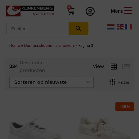
0
Menu
Home
»
Damesschoenen
»
Sneakers
»
Pagina 3
Gevonden
234
View
producten
Sorteren op nieuwste
Filter
-
25
%