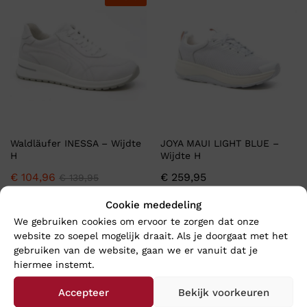
Waldläufer INESSA – Wijdte
JOYA MAUI LIGHT BLUE –
H
Wijdte H
€
104,96
€
259,95
€
139,95
Cookie mededeling
We gebruiken cookies om ervoor te zorgen dat onze
-
25
%
website zo soepel mogelijk draait. Als je doorgaat met het
gebruiken van de website, gaan we er vanuit dat je
hiermee instemt.
Accepteer
Bekijk voorkeuren