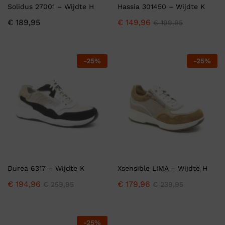
Solidus 27001 – Wijdte H
Hassia 301450 – Wijdte K
€
189,95
€
149,96
€
199,95
-
25
%
-
25
%
Durea 6317 – Wijdte K
Xsensible LIMA – Wijdte H
€
194,96
€
179,96
€
259,95
€
239,95
-
25
%