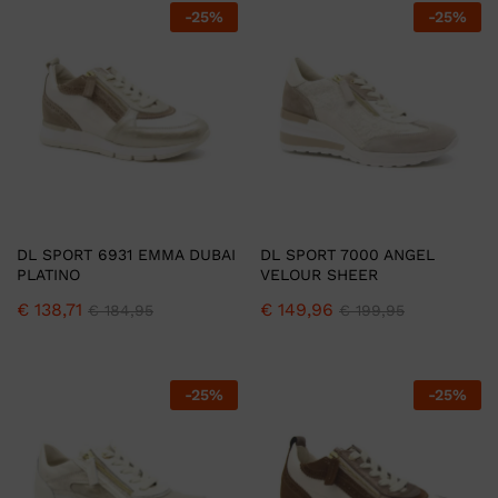
-
25
%
-
25
%
DL SPORT 6931 EMMA DUBAI
DL SPORT 7000 ANGEL
PLATINO
VELOUR SHEER
€
138,71
€
149,96
€
184,95
€
199,95
-
25
%
-
25
%