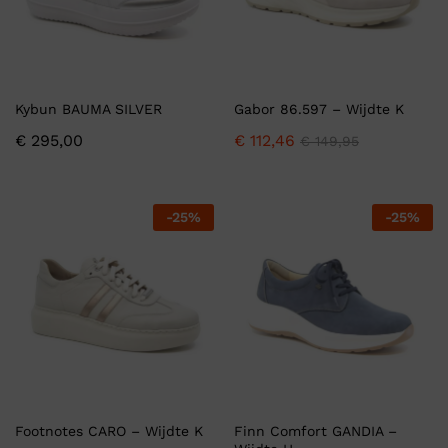
Kybun BAUMA SILVER
Gabor 86.597 – Wijdte K
€
295,00
€
112,46
€
149,95
-
25
%
-
25
%
Footnotes CARO – Wijdte K
Finn Comfort GANDIA –