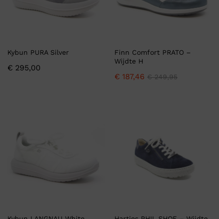
Kybun PURA Silver
Finn Comfort PRATO –
Wijdte H
€
295,00
€
187,46
€
249,95
Kybun LANGNAU White
Hartjes PHIL SHOE – Wijdte