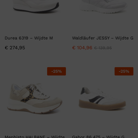
Durea 6319 – Wijdte M
Waldläufer JESSY – Wijdte G
€
274,95
€
104,96
€
139,95
-
25
%
-
25
%
Mephisto HALBANE – Wijdte
Gabor 86.475 – Wijdte G