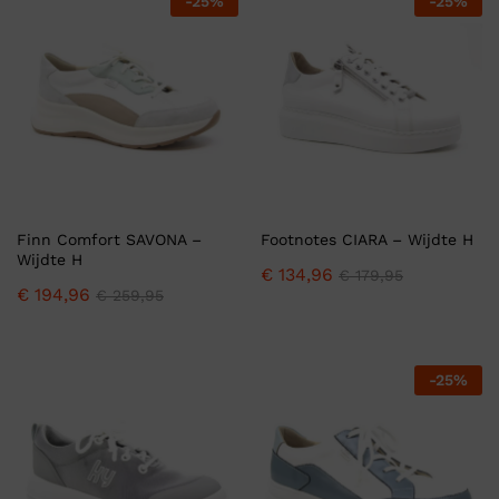
-
25
%
-
25
%
Finn Comfort SAVONA –
Footnotes CIARA – Wijdte H
Wijdte H
€
134,96
€
179,95
€
194,96
€
259,95
-
25
%