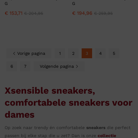
G
G
€
153,71
€
194,96
€
204,95
€
259,95
Vorige pagina
1
2
3
4
5
6
7
Volgende pagina
Xsensible sneakers,
comfortabele sneakers voor
dames
Op zoek naar trendy én comfortabele
sneakers
die perfect
passen bij elke stap die u zet? Dan is onze
collectie