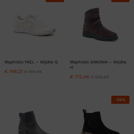
Mephisto YAEL – Wijdte G
Mephisto SIMONIA – Wijdte
H
€
146,21
€
194,95
€
172,46
€
229,95
-
25
%