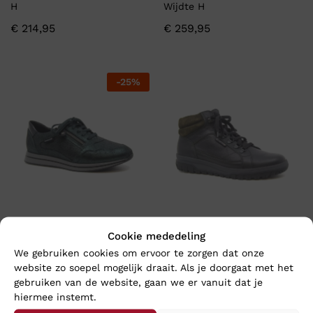
H
Wijdte H
€
214,95
€
259,95
-
25
%
Mephisto LEENIE – Wijdte G
Mephisto PITT – Wijdte G
Cookie mededeling
We gebruiken cookies om ervoor te zorgen dat onze
€
146,21
€
249,95
€
194,95
website zo soepel mogelijk draait. Als je doorgaat met het
gebruiken van de website, gaan we er vanuit dat je
hiermee instemt.