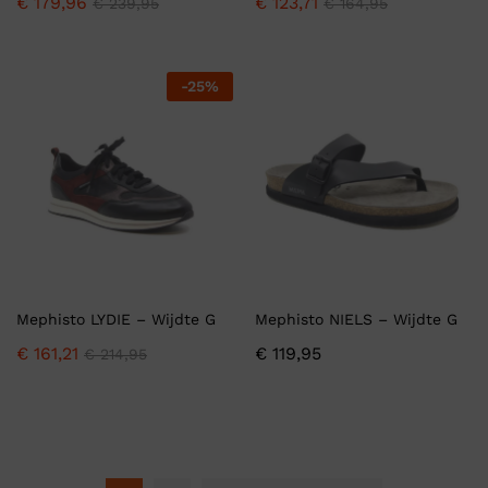
€
179,96
€
123,71
€
239,95
€
164,95
-
25
%
Mephisto LYDIE – Wijdte G
Mephisto NIELS – Wijdte G
€
161,21
€
119,95
€
214,95