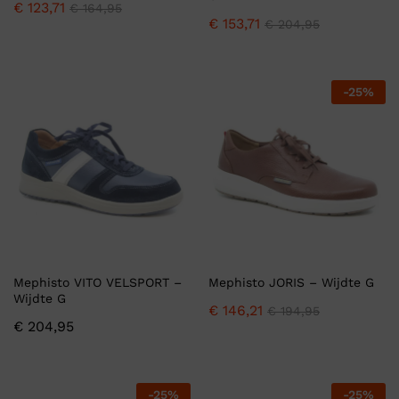
€
123,71
€
164,95
€
153,71
€
204,95
-
25
%
Mephisto VITO VELSPORT –
Mephisto JORIS – Wijdte G
Wijdte G
€
146,21
€
194,95
€
204,95
-
25
%
-
25
%