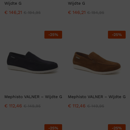
Wijdte G
Wijdte G
€
146,21
€
146,21
€
194,95
€
194,95
-
25
%
-
25
%
Mephisto VALNER – Wijdte G
Mephisto VALNER – Wijdte G
€
112,46
€
112,46
€
149,95
€
149,95
-
25
%
-
25
%