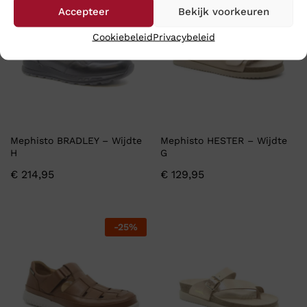
Accepteer
Bekijk voorkeuren
Cookiebeleid
Privacybeleid
Mephisto BRADLEY – Wijdte
Mephisto HESTER – Wijdte
H
G
€
214,95
€
129,95
-
25
%