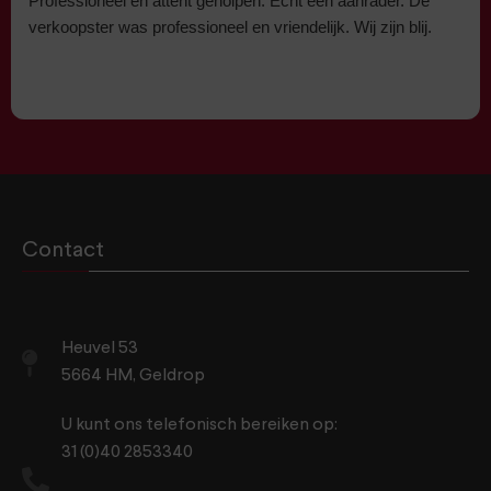
Professioneel en attent geholpen. Echt een aanrader. De
verkoopster was professioneel en vriendelijk. Wij zijn blij.
Contact
Heuvel 53
5664 HM, Geldrop
U kunt ons telefonisch bereiken op:
31 (0)40 2853340