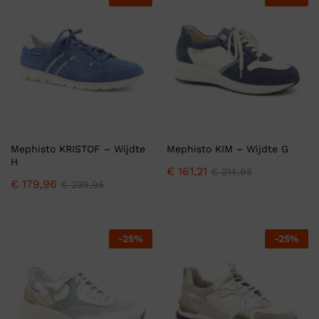
Mephisto KRISTOF – Wijdte
Mephisto KIM – Wijdte G
H
€
161,21
€
214,95
€
179,96
€
239,95
-
25
%
-
25
%