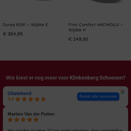
Durea 6291 – Wijdte E
Finn Comfort HACHIOUJI –
Wijdte H
€
264,95
€
249,95
Wie kiest er nog meer voor
Klinkenberg Schoenen?
Uitstekend
Bekijk alle recensies
4.6
Martien Van der Putten
We worden al zeker 10 jaar goed geholpen, door vriendelijke