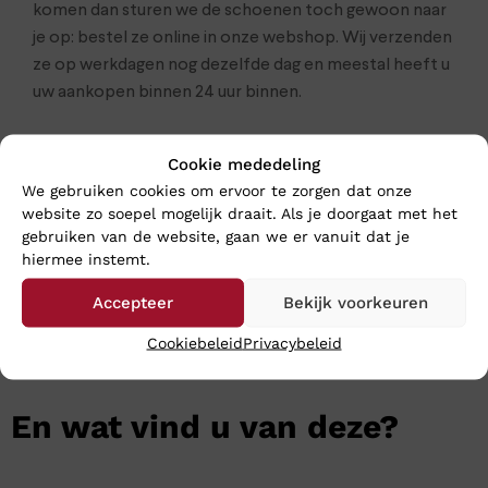
komen dan sturen we de schoenen toch gewoon naar
je op: bestel ze online in onze webshop. Wij verzenden
ze op werkdagen nog dezelfde dag en meestal heeft u
uw aankopen binnen 24 uur binnen.
Klik
hier
voor de gehele heren collectie van Mephisto
Cookie mededeling
We gebruiken cookies om ervoor te zorgen dat onze
website zo soepel mogelijk draait. Als je doorgaat met het
gebruiken van de website, gaan we er vanuit dat je
hiermee instemt.
Accepteer
Bekijk voorkeuren
Cookiebeleid
Privacybeleid
En wat vind u van deze?