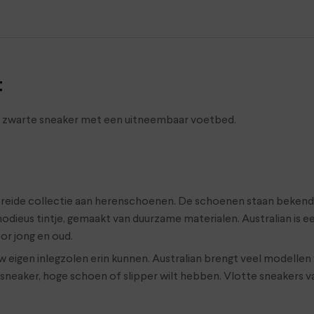
t
tte zwarte sneaker met een uitneembaar voetbed.
ebreide collectie aan herenschoenen. De schoenen staan bekend 
modieus tintje, gemaakt van duurzame materialen. Australian is 
or jong en oud.
eigen inlegzolen erin kunnen. Australian brengt veel modellen
en sneaker, hoge schoen of slipper wilt hebben. Vlotte sneaker