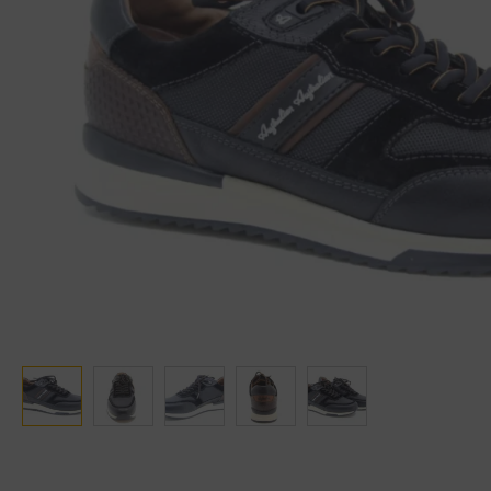
Ganter
Lowa
Verbandschoenen (externe website)
Pantoffels
GIJS
Meindl