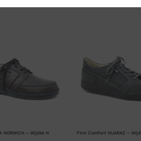
t NORWICH – Wijdte H
Finn Comfort HUARAZ – Wijd