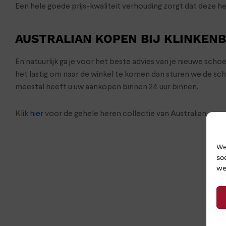
Een hele goede prijs-kwaliteit verhouding zorgt dat deze h
AUSTRALIAN KOPEN BIJ KLINKEN
En natuurlijk ga je voor het beste advies van je nieuwe sch
het lastig om naar de winkel te komen dan sturen we de s
meestal heeft u uw aankopen binnen 24 uur binnen.
Klik
hier
voor de gehele heren collectie van Australian
We
so
we