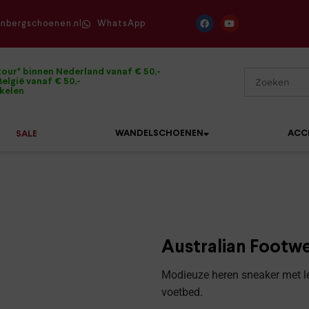
enbergschoenen.nl
WhatsApp
tour* binnen Nederland vanaf € 50,-
elgië vanaf € 50,-
ikelen
WANDELSCHOENEN
ACC
SALE
Mephisto
Sandalen
Sneakers
Solidus
Slippers
Veterschoenen
Australian Footw
Waldläufer
Sneakers
Verbandpantoffels
Modieuze heren sneaker met le
Xsensible
voetbed.
Veterschoenen
Wandelschoenen