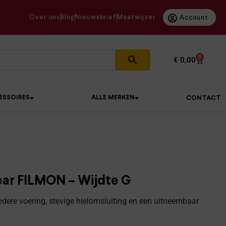
Over ons
Blog
Nieuwsbrief
Maatwijzer
Account
0
€
0,00
ESSOIRES
ALLE MERKEN
CONTACT
ear FILMON – Wijdte G
dere voering, stevige hielomsluiting en een uitneembaar