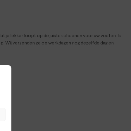
at je lekker loopt op de juiste schoenen voor uw voeten. Is
hop. Wij verzenden ze op werkdagen nog dezelfde dag en