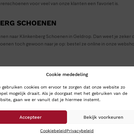
erenschoenen voor veel van onze klanten een favoriet is.
BERG SCHOENEN
oenen naar Klinkenberg Schoenen in Geldrop. Dan weet je zeker d
choenen toch gewoon naar je op: bestel ze online in onze webs
Cookie mededeling
 gebruiken cookies om ervoor te zorgen dat onze website zo
epel mogelijk draait. Als je doorgaat met het gebruiken van de
bsite, gaan we er vanuit dat je hiermee instemt.
Accepteer
Bekijk voorkeuren
Cookiebeleid
Privacybeleid