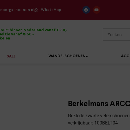
enbergschoenen.nl
WhatsApp
tour* binnen Nederland vanaf € 50,-
elgië vanaf € 50,-
ikelen
WANDELSCHOENEN
ACC
SALE
Mephisto
Sandalen
Sneakers
Solidus
Slippers
Veterschoenen
Berkelmans ARCOS 
Waldläufer
Sneakers
Verbandpantoffels
Geklede zwarte veterschoenen
Xsensible
verkrijgbaar: 100BELT04
Veterschoenen
Wandelschoenen