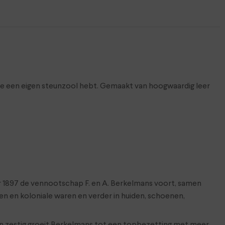
je een eigen steunzool hebt. Gemaakt van hoogwaardig leer
er 1897 de vennootschap F. en A. Berkelmans voort, samen
ren en koloniale waren en verder in huiden, schoenen,
jaren zestig groeit Berkelmans tot een topbezetting met meer