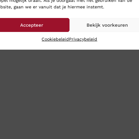
 Schoenen
epel mogelijk draait. Als je doorgaat met het gebruiken van de
bsite, gaan we er vanuit dat je hiermee instemt.
e webshop.
Accepteer
Bekijk voorkeuren
Cookiebeleid
Privacybeleid