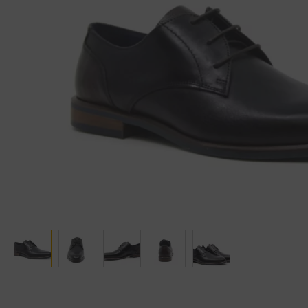
Ganter
Lowa
Verbandschoenen (externe website)
Pantoffels
GIJS
Meindl