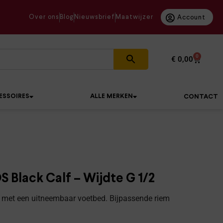
Over ons
Blog
Nieuwsbrief
Maatwijzer
Account
0
€
0,00
ESSOIRES
ALLE MERKEN
CONTACT
Black Calf – Wijdte G 1/2
 met een uitneembaar voetbed. Bijpassende riem