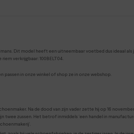
mans. Dit model heeft een uitneembaar voetbed dus ideaal als 
e riem verkrijgbaar: 100BELT04.
 passen in onze winkel of shop ze in onze webshop.
 schoenmaker. Na de dood van zijn vader zette hij op 16 novemb
zijn twee zussen. Het betrof inmiddels ‘een handel in manufactu
schoenmakerij’.
igt, zoals bij vele schoenfabrieken, in de zestiger jaren. In de 