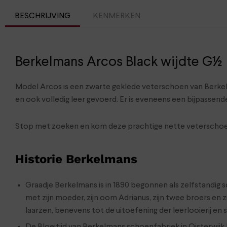
BESCHRIJVING
KENMERKEN
Berkelmans Arcos Black wijdte G½
Model Arcos is een zwarte geklede veterschoen van Berkel
en ook volledig leer gevoerd. Er is eveneens een bijpassend
Stop met zoeken en kom deze prachtige nette veterschoen
Historie Berkelmans
Graadje Berkelmans is in 1890 begonnen als zelfstandig
met zijn moeder, zijn oom Adrianus, zijn twee broers en 
laarzen, benevens tot de uitoefening der leerlooierij en 
De Bloeitijd van Berkelmans schoenfabriek in Oisterwijk l