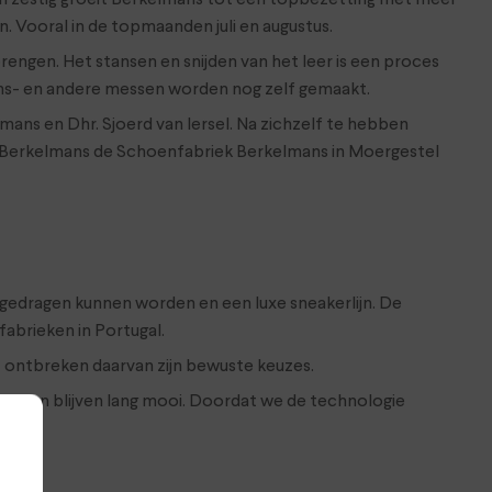
 Vooral in de topmaanden juli en augustus.
rengen. Het stansen en snijden van het leer is een proces
tans- en andere messen worden nog zelf gemaakt.
mans en Dhr. Sjoerd van Iersel. Na zichzelf te hebben
l Berkelmans de Schoenfabriek Berkelmans in Moergestel
 gedragen kunnen worden en een luxe sneakerlijn. De
abrieken in Portugal.
et ontbreken daarvan zijn bewuste keuzes.
houd en blijven lang mooi. Doordat we de technologie