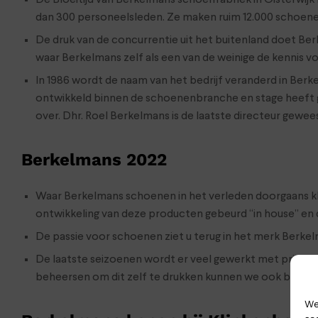
dan 300 personeelsleden. Ze maken ruim 12.000 schoenen
De druk van de concurrentie uit het buitenland doet Ber
waar Berkelmans zelf als een van de weinige de kennis v
In 1986 wordt de naam van het bedrijf veranderd in Berke
ontwikkeld binnen de schoenenbranche en stage heeft g
over. Dhr. Roel Berkelmans is de laatste directeur gewee
Berkelmans 2022
Waar Berkelmans schoenen in het verleden doorgaans kla
ontwikkeling van deze producten gebeurd “in house” en 
De passie voor schoenen ziet u terug in het merk Berkelm
De laatste seizoenen wordt er veel gewerkt met prints, 
beheersen om dit zelf te drukken kunnen we ook bijpa
We