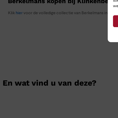
Berkelmans kopen bij Klinkenberg
so
we
Klik
hier
voor de volledige collectie van Berkelmans in onz
En wat vind u van deze?