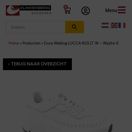
0
Menu
Home
»
Producten
»
Duca Walking LUCCA RGS LT W – Wijdte G