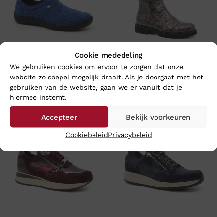
Cookie mededeling
We gebruiken cookies om ervoor te zorgen dat onze
Rohde 2002 – Wijdte G
Footnotes LARA – Wijdte K
website zo soepel mogelijk draait. Als je doorgaat met het
€
69,95
€
199,95
gebruiken van de website, gaan we er vanuit dat je
hiermee instemt.
Accepteer
Bekijk voorkeuren
Cookiebeleid
Privacybeleid