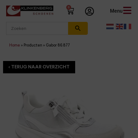
0
Menu
Home
»
Producten
»
Gabor 86.877