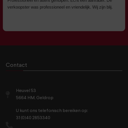
Professioneel en attent geholpen. Echt een aanrader. De
verkoopster was professioneel en vriendelijk. Wij zijn blij.
Contact
Heuvel 53
5664 HM, Geldrop
U kunt ons telefonisch bereiken op:
31 (0)40 2853340