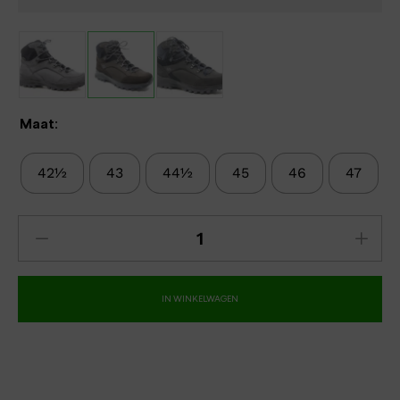
Maat:
42½
43
44½
45
46
47
IN WINKELWAGEN