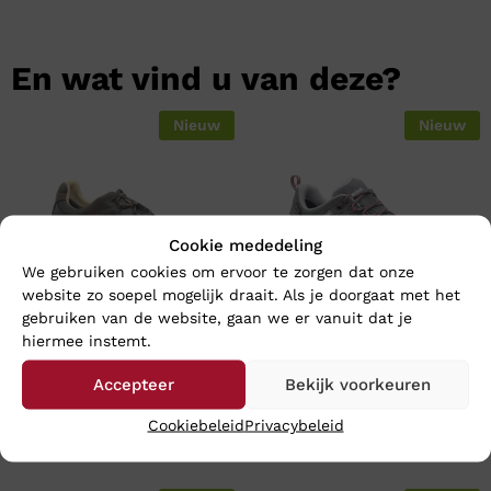
En wat vind u van deze?
Nieuw
Nieuw
Cookie mededeling
We gebruiken cookies om ervoor te zorgen dat onze
website zo soepel mogelijk draait. Als je doorgaat met het
gebruiken van de website, gaan we er vanuit dat je
hiermee instemt.
Meindl CARACAS GTX –
Meindl LITE TRAIL LADY GTX
Accepteer
Bekijk voorkeuren
Wijdte H
– Wijdte H
€
259,95
€
209,95
Cookiebeleid
Privacybeleid