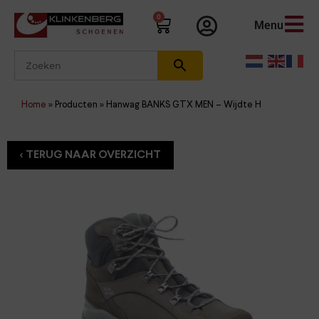
0
Menu
Home
»
Producten
»
Hanwag BANKS GTX MEN – Wijdte H