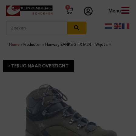
0
Menu
Home
»
Producten
»
Hanwag BANKS GTX MEN – Wijdte H