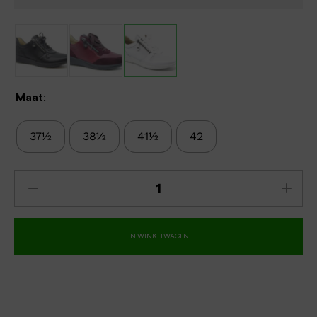
Maat:
37½
38½
41½
42
IN WINKELWAGEN