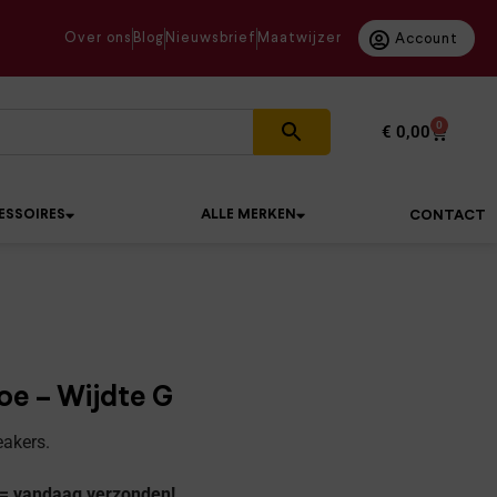
Over ons
Blog
Nieuwsbrief
Maatwijzer
Account
0
€
0,00
ESSOIRES
ALLE MERKEN
CONTACT
oe – Wijdte G
akers.
 = vandaag verzonden!