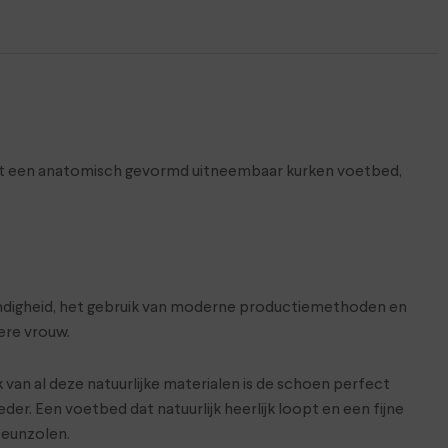
Met een anatomisch gevormd uitneembaar kurken voetbed,
skundigheid, het gebruik van moderne productiemethoden en
ere vrouw.
 van al deze natuurlijke materialen is de schoen perfect
r. Een voetbed dat natuurlijk heerlijk loopt en een fijne
teunzolen.