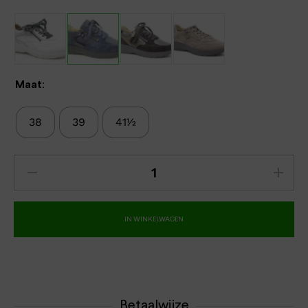
Maat:
38
39
41½
IN WINKELWAGEN
Betaalwijze