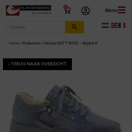
0
Menu
Home
»
Producten
»
Hartjes KATY SHOE – Wijdte K