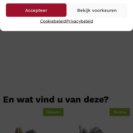
ze op werkdagen nog dezelfde dag en meestal heeft u
uw aankopen binnen 24 uur binnen.
Accepteer
Bekijk voorkeuren
Cookiebeleid
Privacybeleid
Klik
hier
voor de gehele collectie van Hartjes
En wat vind u van deze?
Nieuw
Nieuw