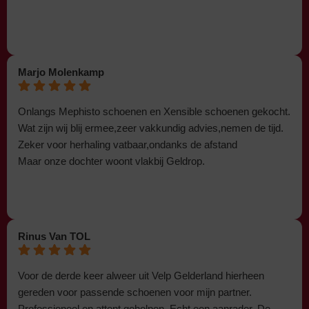
Marjo Molenkamp
Onlangs Mephisto schoenen en Xensible schoenen gekocht.
Wat zijn wij blij ermee,zeer vakkundig advies,nemen de tijd.
Zeker voor herhaling vatbaar,ondanks de afstand
Maar onze dochter woont vlakbij Geldrop.
Rinus Van TOL
Voor de derde keer alweer uit Velp Gelderland hierheen
gereden voor passende schoenen voor mijn partner.
Professioneel en attent geholpen. Echt een aanrader. De