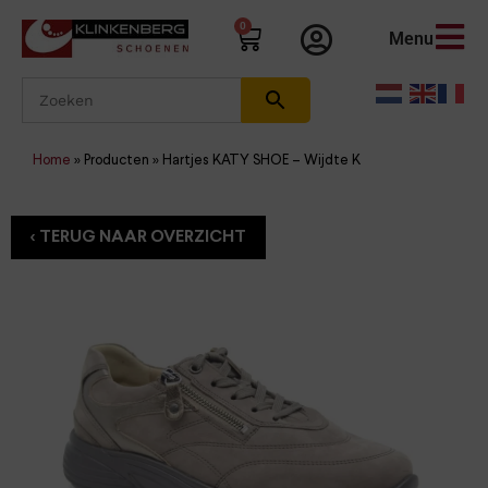
0
Menu
Home
»
Producten
»
Hartjes KATY SHOE – Wijdte K