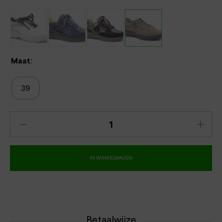
Maat:
39
IN WINKELWAGEN
Betaalwijze