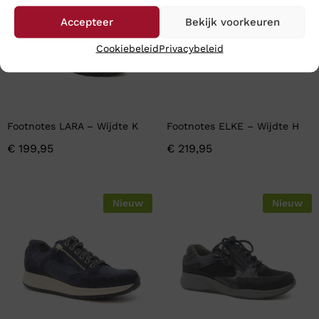
Accepteer
Bekijk voorkeuren
Cookiebeleid
Privacybeleid
Footnotes LARA – Wijdte K
Footnotes ELKE – Wijdte H
€
199,95
€
219,95
Nieuw
Nieuw