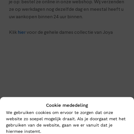
je op: bestel ze online in onze webshop. Wij verzenden
ze op werkdagen nog dezelfde dag en meestal heeft u
uw aankopen binnen 24 uur binnen.
Klik
hier
voor de gehele dames collectie van Joya
Cookie mededeling
En wat vind u van deze?
We gebruiken cookies om ervoor te zorgen dat onze
website zo soepel mogelijk draait. Als je doorgaat met het
Nieuw
Nieuw
gebruiken van de website, gaan we er vanuit dat je
hiermee instemt.