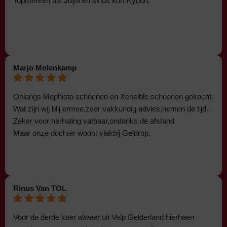
Topmerken als Joya en sinds kort Kybun.
Marjo Molenkamp
Onlangs Mephisto schoenen en Xensible schoenen gekocht.
Wat zijn wij blij ermee,zeer vakkundig advies,nemen de tijd.
Zeker voor herhaling vatbaar,ondanks de afstand
Maar onze dochter woont vlakbij Geldrop.
Rinus Van TOL
Voor de derde keer alweer uit Velp Gelderland hierheen