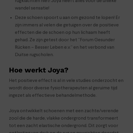
rugklachten niet! Joya heeft alles voor de unieke
wandel sensatie!
Deze schoen spoort u aan om gezond te lopen! Er
zijn immers al velen die getuigen over de positieve
effecten die de schoen op hun lichaam heeft
gehad. Ze zijn getest door het “Forum Gesunder
Rücken – Besser Leben e.v.” en het verbond van
Duitse rugscholen.
Hoe werkt Joya?
Het positieve effect is al in vele studies onderzocht en
wordt door diverse fysiotherapeuten al geruime tijd
ingezet als effectieve behandelmethode.
Joya ontwikkelt schoenen met een zachte/verende
zool die de harde, vlakke ondergrond transformeert
tot een zacht elastische ondergrond. Dit zorgt voor