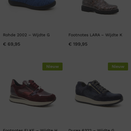
Rohde 2002 – Wijdte G
Footnotes LARA – Wijdte K
€
69,95
€
199,95
Nieuw
Nieuw
Footnotes ELKE – Wijdte H
Durea 6322 – Wijdte G