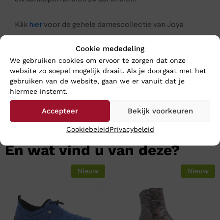
Klik
hier
voor de gehele damescollectie van Joya
Cookie mededeling
We gebruiken cookies om ervoor te zorgen dat onze
website zo soepel mogelijk draait. Als je doorgaat met het
gebruiken van de website, gaan we er vanuit dat je
hiermee instemt.
Accepteer
Bekijk voorkeuren
Cookiebeleid
Privacybeleid
En wat vind u van deze?
Nieuw
Nieuw