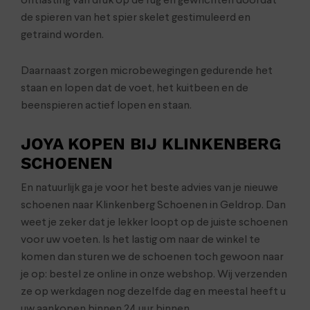
ontlasting van druk op de rug en gewrichten doordat
de spieren van het spier skelet gestimuleerd en
getraind worden.
Daarnaast zorgen microbewegingen gedurende het
staan en lopen dat de voet, het kuitbeen en de
beenspieren actief lopen en staan.
JOYA KOPEN BIJ KLINKENBERG
SCHOENEN
En natuurlijk ga je voor het beste advies van je nieuwe
schoenen naar Klinkenberg Schoenen in Geldrop. Dan
weet je zeker dat je lekker loopt op de juiste schoenen
voor uw voeten. Is het lastig om naar de winkel te
komen dan sturen we de schoenen toch gewoon naar
je op: bestel ze online in onze webshop. Wij verzenden
ze op werkdagen nog dezelfde dag en meestal heeft u
uw aankopen binnen 24 uur binnen.