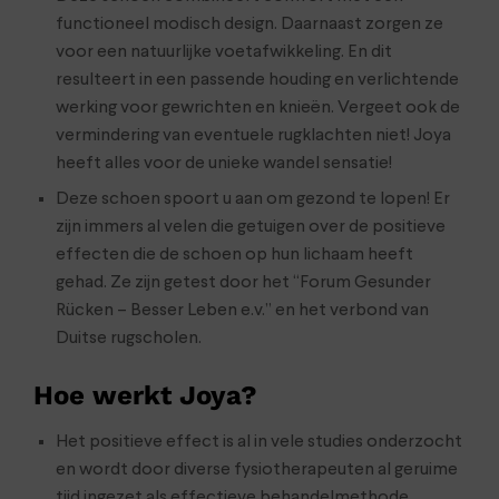
functioneel modisch design. Daarnaast zorgen ze
voor een natuurlijke voetafwikkeling. En dit
resulteert in een passende houding en verlichtende
werking voor gewrichten en knieën. Vergeet ook de
vermindering van eventuele rugklachten niet! Joya
heeft alles voor de unieke wandel sensatie!
Deze schoen spoort u aan om gezond te lopen! Er
zijn immers al velen die getuigen over de positieve
effecten die de schoen op hun lichaam heeft
gehad. Ze zijn getest door het “Forum Gesunder
Rücken – Besser Leben e.v.” en het verbond van
Duitse rugscholen.
Hoe werkt Joya?
Het positieve effect is al in vele studies onderzocht
en wordt door diverse fysiotherapeuten al geruime
tijd ingezet als effectieve behandelmethode.