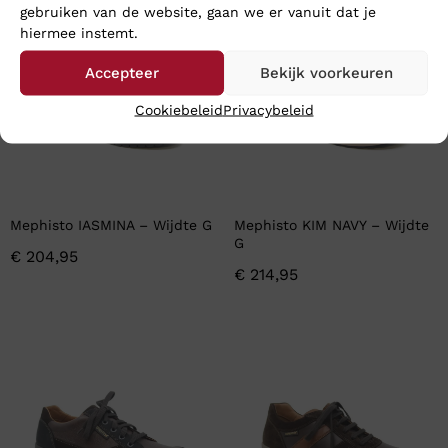
gebruiken van de website, gaan we er vanuit dat je
hiermee instemt.
Accepteer
Bekijk voorkeuren
Cookiebeleid
Privacybeleid
Mephisto IASMINA – Wijdte G
Mephisto KIM NAVY – Wijdte
G
€
204,95
€
214,95