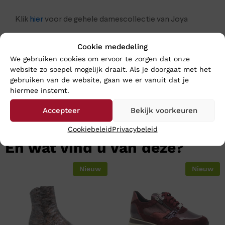
Klik
hier
voor de gehele damescollectie van Joya
Cookie mededeling
We gebruiken cookies om ervoor te zorgen dat onze
website zo soepel mogelijk draait. Als je doorgaat met het
gebruiken van de website, gaan we er vanuit dat je
hiermee instemt.
Accepteer
Bekijk voorkeuren
Cookiebeleid
Privacybeleid
En wat vind u van deze?
Nieuw
Nieuw