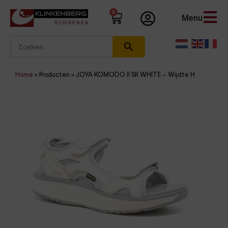
0
Menu
Home
»
Producten
»
JOYA KOMODO II SR WHITE – Wijdte H