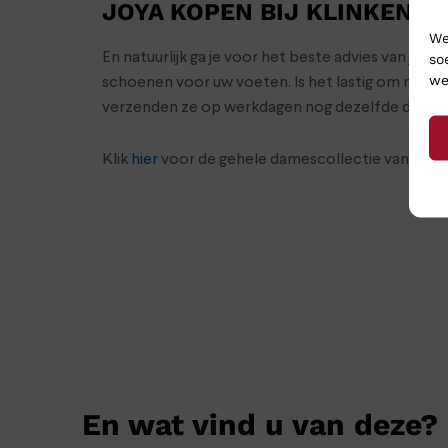
JOYA KOPEN BIJ KLINKENB
We
En natuurlijk ga je voor het beste advies van je 
so
we
schoenen voor uw voeten. Is het lastig om naar 
verzenden ze op werkdagen nog dezelfde dag en 
Klik
hier
voor de gehele damescollectie van Joya
En wat vind u van deze?