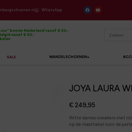
enbergschoenen.nl
WhatsApp
tour* binnen Nederland vanaf € 50,-
elgië vanaf € 50,-
ikelen
WANDELSCHOENEN
ACC
SALE
JOYA LAURA Whi
Mephisto
Sandalen
Sneakers
Solidus
Slippers
Veterschoenen
€
249,95
Waldläufer
Sneakers
Verbandpantoffels
Witte dames sneakers met rit
Xsensible
op de maattabel voor de juist
Veterschoenen
Wandelschoenen