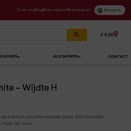
Over ons
Blog
Nieuwsbrief
Maatwijzer
Account
0
€
0,00
ESSOIRES
ALLE MERKEN
CONTACT
te – Wijdte H
s en hebben schokdempende zolen. Klik hieronder
e maat van Joya.