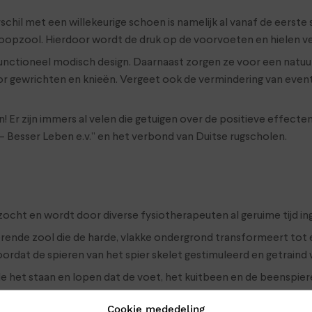
schil met een willekeurige schoen is namelijk al vanaf de eerst
opzool. Hierdoor wordt de druk op de voorvoeten en hielen ve
ioneel modisch design. Daarnaast zorgen ze voor een natuurlij
r gewrichten en knieën. Vergeet ook de vermindering van eventu
Er zijn immers al velen die getuigen over de positieve effecte
 Besser Leben e.v.” en het verbond van Duitse rugscholen.
derzocht en wordt door diverse fysiotherapeuten al geruime tijd
nde zool die de harde, vlakke ondergrond transformeert tot e
oordat de spieren van het spier skelet gestimuleerd en getraind
et staan en lopen dat de voet, het kuitbeen en de beenspiere
Cookie mededeling