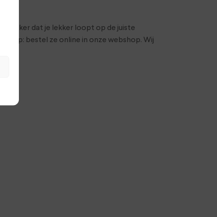
e zeker dat je lekker loopt op de juiste
je op: bestel ze online in onze webshop. Wij