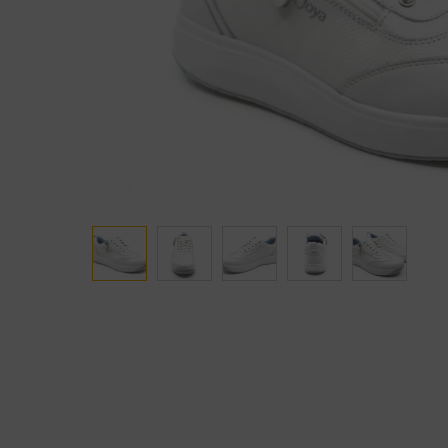
Ganter
Lowa
Verbandschoenen (externe website)
Pantoffels
GIJS
Meindl