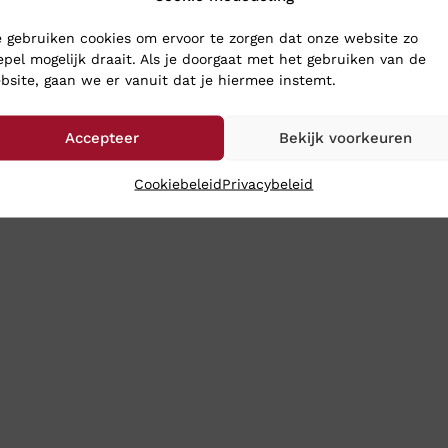
ERG SCHOENEN
 gebruiken cookies om ervoor te zorgen dat onze website zo
nieuwe schoenen naar Klinkenberg Schoenen in Geldrop. Dan weet j
epel mogelijk draait. Als je doorgaat met het gebruiken van de
bsite, gaan we er vanuit dat je hiermee instemt.
de winkel te komen dan sturen we de schoenen toch gewoon naar 
meestal heeft u uw aankopen binnen 24 uur binnen.
Accepteer
Bekijk voorkeuren
Cookiebeleid
Privacybeleid