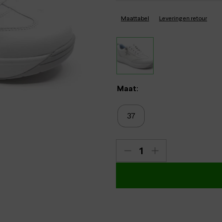
Verbandpantoffels
Maattabel
Levering en retour
Wandelschoenen
Maat:
37