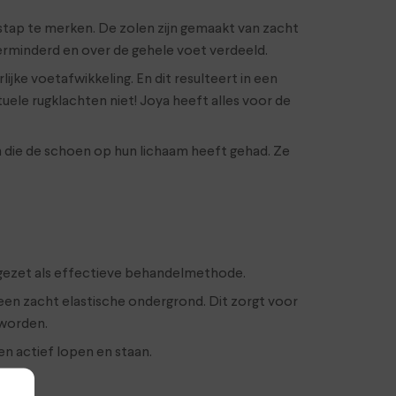
e stap te merken. De zolen zijn gemaakt van zacht
rminderd en over de gehele voet verdeeld.
ke voetafwikkeling. En dit resulteert in een
ele rugklachten niet! Joya heeft alles voor de
n die de schoen op hun lichaam heeft gehad. Ze
 ingezet als effectieve behandelmethode.
en zacht elastische ondergrond. Dit zorgt voor
 worden.
n actief lopen en staan.