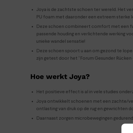
Joya is de zachtste schoen ter wereld. Het ver
PU foam met daaronder een extreem sterke lo
Deze schoen combineert comfort met een funct
passende houding en verlichtende werking voo
unieke wandel sensatie!
Deze schoen spoort u aan om gezond te lopen! 
zijn getest door het “Forum Gesunder Rücken –
Hoe werkt Joya?
Het positieve effect is al in vele studies on
Joya ontwikkelt schoenen met een zachte/vere
ontlasting van druk op de rug en gewrichten d
Daarnaast zorgen microbewegingen gedurende h