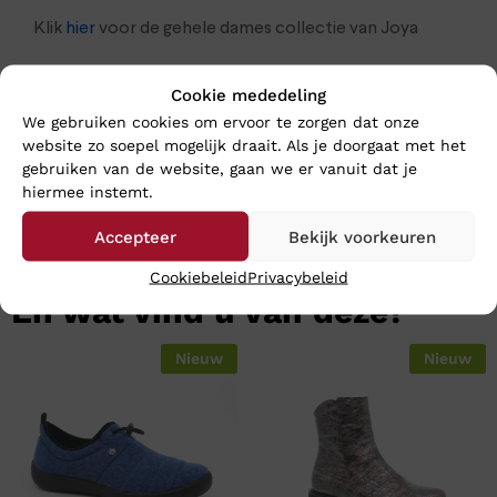
Klik
hier
voor de gehele dames collectie van Joya
Cookie mededeling
We gebruiken cookies om ervoor te zorgen dat onze
website zo soepel mogelijk draait. Als je doorgaat met het
gebruiken van de website, gaan we er vanuit dat je
hiermee instemt.
Accepteer
Bekijk voorkeuren
Cookiebeleid
Privacybeleid
En wat vind u van deze?
Nieuw
Nieuw