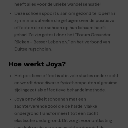
heeft alles voor de unieke wandel sensatie!
Deze schoen spoort u aan om gezond te lopen! Er
zijn immers al velen die getuigen over de positieve
effecten die de schoen op hun lichaam heeft
gehad. Ze zijn getest door het “Forum Gesunder
Rücken – Besser Leben e.v.” en het verbond van
Duitse rugscholen.
Hoe werkt Joya?
Het positieve effect is al in vele studies onderzocht
en wordt door diverse fysiotherapeuten al geruime
tijd ingezet als effectieve behandelmethode.
Joya ontwikkelt schoenen met een
zachte/verende zool die de harde, vlakke
ondergrond transformeert tot een zacht
elastische ondergrond. Dit zorgt voor ontlasting
van druk op de rug en gewrichten doordat de