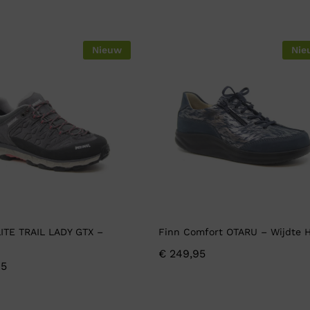
Nieuw
Nie
LITE TRAIL LADY GTX –
Finn Comfort OTARU – Wijdte 
H
€
249,95
5