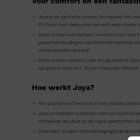
Voor comfort en een fantasti
Joya is de zachtste schoen ter wereld. Het ver
PU foam met daaronder een extreem sterke lo
Deze schoen combineert comfort met een funct
passende houding en verlichtende werking voo
unieke wandel sensatie!
Deze schoen spoort u aan om gezond te lopen! 
zijn getest door het “Forum Gesunder Rücken –
Hoe werkt Joya?
Het positieve effect is al in vele studies on
Joya ontwikkelt schoenen met een zachte/vere
ontlasting van druk op de rug en gewrichten d
Daarnaast zorgen microbewegingen gedurende h