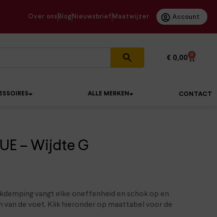
Over ons
Blog
Nieuwsbrief
Maatwijzer
Account
0
€
0,00
ESSOIRES
ALLE MERKEN
CONTACT
UE – Wijdte G
kdemping vangt elke oneffenheid en schok op en
n van de voet. Klik hieronder op maattabel voor de