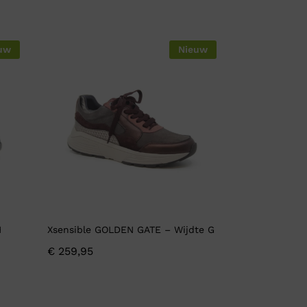
uw
Nieuw
H
Xsensible GOLDEN GATE – Wijdte G
€
259,95