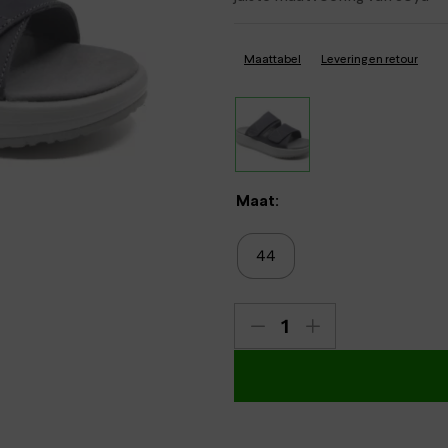
Verbandpantoffels
Wandelschoenen
Maattabel
Levering en retour
Maat:
44