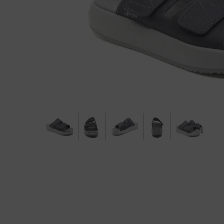
Ganter
Lowa
Verbandschoenen (externe website)
Pantoffels
GIJS
Meindl