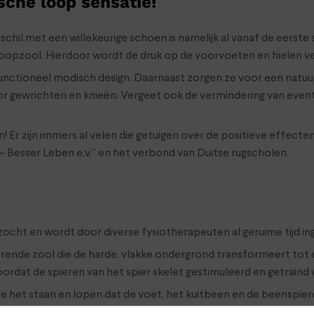
sche loop sensatie!
schil met een willekeurige schoen is namelijk al vanaf de eerst
opzool. Hierdoor wordt de druk op de voorvoeten en hielen ve
ioneel modisch design. Daarnaast zorgen ze voor een natuurlij
r gewrichten en knieën. Vergeet ook de vermindering van eventu
Er zijn immers al velen die getuigen over de positieve effecte
 Besser Leben e.v.” en het verbond van Duitse rugscholen.
derzocht en wordt door diverse fysiotherapeuten al geruime tijd
nde zool die de harde, vlakke ondergrond transformeert tot e
oordat de spieren van het spier skelet gestimuleerd en getraind
et staan en lopen dat de voet, het kuitbeen en de beenspiere