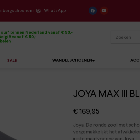
enbergschoenen.nl
WhatsApp
tour* binnen Nederland vanaf € 50,-
elgië vanaf € 50,-
ikelen
WANDELSCHOENEN
ACC
SALE
JOYA MAX III BL
Mephisto
Sandalen
Sneakers
Solidus
Slippers
Veterschoenen
€
169,95
Waldläufer
Sneakers
Verbandpantoffels
Joya. De ronde zool met scho
Xsensible
vergemakkelijkt het afwikkele
Veterschoenen
Wandelschoenen
juiste maatvoering van Joya