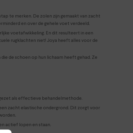
e stap te merken. De zolen zijn gemaakt van zacht
rminderd en over de gehele voet verdeeld.
ke voetafwikkeling. En dit resulteert in een
ele rugklachten niet! Joya heeft alles voor de
n die de schoen op hun lichaam heeft gehad. Ze
 ingezet als effectieve behandelmethode.
en zacht elastische ondergrond. Dit zorgt voor
 worden.
n actief lopen en staan.