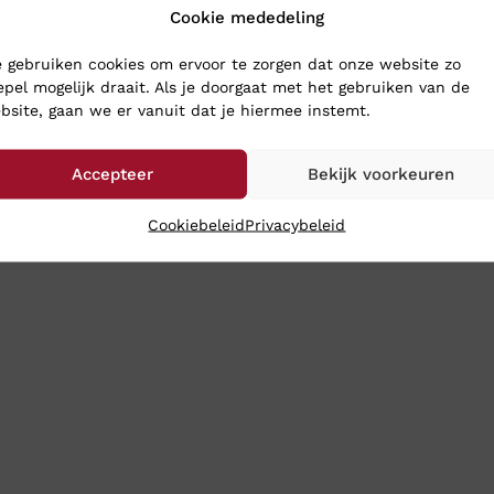
Cookie mededeling
ERG SCHOENEN
 gebruiken cookies om ervoor te zorgen dat onze website zo
epel mogelijk draait. Als je doorgaat met het gebruiken van de
nieuwe schoenen naar Klinkenberg Schoenen in Geldrop. Dan weet j
bsite, gaan we er vanuit dat je hiermee instemt.
de winkel te komen dan sturen we de schoenen toch gewoon naar 
meestal heeft u uw aankopen binnen 24 uur binnen.
Accepteer
Bekijk voorkeuren
Cookiebeleid
Privacybeleid