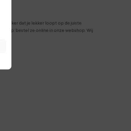
e zeker dat je lekker loopt op de juiste
je op: bestel ze online in onze webshop. Wij