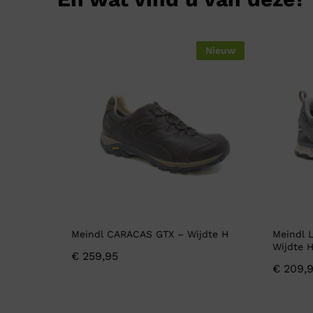
Nieuw
Meindl CARACAS GTX – Wijdte H
Meindl 
Wijdte 
€
259,95
€
209,9